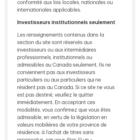
conformité aux lois locales, nationales ou
de main-d’œuvre dans le revenu national au sein des
internationales applicables.
économies avancées
2
.
Investisseurs institutionnels seulement
Plusieurs forces ont convergé pour entraîner ce
changement. La diffusion rapide de la technologie
Les renseignements contenus dans la
numérique a accru les avantages d’envergure des
section du site sont réservés aux
sociétés dominantes. L’adhésion de la Chine à
investisseurs ou aux intermédiaires
l’Organisation mondiale du commerce (OMC) en 2001 a
professionnels, institutionnels ou
intensifié la concurrence mondiale et l’intégration des
admissibles au Canada seulement. Ils ne
chaînes d’approvisionnement. Le capital incorporel,
conviennent pas aux investisseurs
comme les données, la propriété intellectuelle et les
particuliers ou aux particuliers qui ne
logiciels, est devenu de plus en plus essentiel à la
résident pas au Canada. Si ce site ne vous
création de valeur pour les sociétés.
est pas destiné, veuillez le quitter
immédiatement. En acceptant ces
La part de la main-d’œuvre dans le revenu
modalités, vous confirmez que vous êtes
national aux États-Unis (en %)
admissible, en vertu de la législation en
valeurs mobilières de votre province de
atteint un creux record
résidence, à l’achat de titres sans