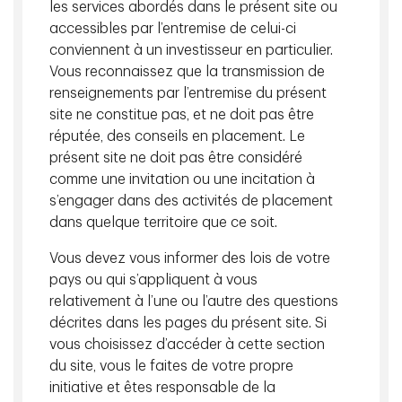
les services abordés dans le présent site ou
La lente formation d’une économie en
accessibles par l’entremise de celui-ci
forme de K
conviennent à un investisseur en particulier.
Vous reconnaissez que la transmission de
Au cours des 25 dernières années, les économies
renseignements par l’entremise du présent
avancées ont de plus en plus présenté ce que les
site ne constitue pas, et ne doit pas être
économistes décrivent comme une trajectoire « en forme
réputée, des conseils en placement. Le
de K » selon laquelle un segment de la société
présent site ne doit pas être considéré
augmente tandis qu’un autre s’efforce de suivre le
comme une invitation ou une incitation à
rythme.
s’engager dans des activités de placement
La part de main-d’œuvre dans le revenu national a
dans quelque territoire que ce soit.
diminué dans de nombreux marchés développés depuis
Vous devez vous informer des lois de votre
le début des années 2000. Selon les données du Bureau
pays ou qui s’appliquent à vous
of Labor Statistics (BLS) des États-Unis
1
, la part de
relativement à l’une ou l’autre des questions
main-d’œuvre dans le revenu des sociétés a
décrites dans les pages du présent site. Si
considérablement diminué entre l’année 2000 et le milieu
vous choisissez d’accéder à cette section
des années 2010, avant de se stabiliser plus récemment.
du site, vous le faites de votre propre
À l’échelle mondiale, des recherches ont également
initiative et êtes responsable de la
documenté une baisse sur plusieurs décennies de la part