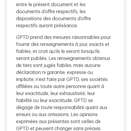
richesse
3
.
entre le présent document et les
documents d’offre respectifs, les
Les marchés financiers ont reflété cette divergence. Les
dispositions des documents d’offre
sociétés ayant des effets de réseau et des plateformes
respectifs auront préséance.
mondiales se sont négociées à des évaluations élevées,
tandis que la main-d’œuvre moyennement qualifiée a
GPTD prend des mesures raisonnables pour
subi des pressions liées au déplacement. La réaction
fournir des renseignements à jour, exacts et
politique a suivi. Les mouvements populistes ont gagné
fiables, et croit qu’ils le seront lorsqu’ils
en popularité dans les marchés développés et les
seront publiés. Les renseignements obtenus
gouvernements ont élargi les transferts budgétaires
de tiers sont jugés fiables, mais aucune
pour atténuer les perturbations économiques.
déclaration ni garantie, expresse ou
implicite, n’est faite par GPTD, ses sociétés
L’IA : un accélérateur potentiel de la
affiliées ou toute autre personne quant à
leur exactitude, leur exhaustivité, leur
divergence
fiabilité ou leur exactitude. GPTD se
L’intelligence artificielle (IA) fait son entrée dans ce
dégage de toute responsabilité quant aux
contexte déjà inégal. Les recherches montrent que l’IA
erreurs ou aux omissions. Les opinions
générative pourrait faire croître le produit intérieur brut
exprimées aux présentes sont celles de
(PIB) mondial allant jusqu’à 7 % sur 10 ans grâce aux
GPTD et peuvent changer sans préavis.