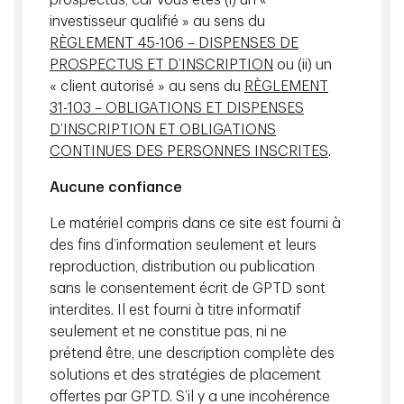
prospectus, car vous êtes (i) un «
investisseur qualifié » au sens du
RÈGLEMENT 45-106 – DISPENSES DE
PROSPECTUS ET D’INSCRIPTION
ou (ii) un
« client autorisé » au sens du
RÈGLEMENT
31-103 – OBLIGATIONS ET DISPENSES
D’INSCRIPTION ET OBLIGATIONS
CONTINUES DES PERSONNES INSCRITES
.
Aucune confiance
Source : U.S. Bureau of Labor Statistics et Réserve fédérale de St.
Louis. Données au 31 octobre 2025.
Le matériel compris dans ce site est fourni à
des fins d’information seulement et leurs
Il en a résulté une hausse de la rentabilité des sociétés à
reproduction, distribution ou publication
forte intensité de capital et un élargissement de la
sans le consentement écrit de GPTD sont
dispersion des revenus. Le Congressional Budget Office
interdites. Il est fourni à titre informatif
(CBO) des États-Unis indique que la croissance du
seulement et ne constitue pas, ni ne
revenu des ménages à revenu élevé a dépassé celle des
prétend être, une description complète des
groupes à faible revenu au cours des dernières
solutions et des stratégies de placement
décennies, ce qui a contribué à creuser les inégalités de
offertes par GPTD. S’il y a une incohérence