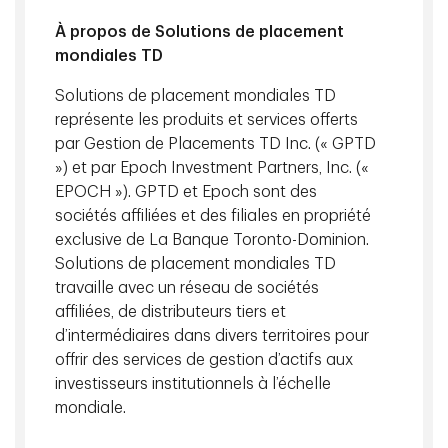
gains de productivité et pourrait ajouter entre 2 600 G$
À propos de Solutions de placement
et 4 400 G$ par année à l’économie mondiale dans tous
mondiales TD
les cas d’utilisation. Le potentiel de croissance est
important
4
.
Solutions de placement mondiales TD
représente les produits et services offerts
Pourtant, la répartition des gains demeure incertaine. La
par Gestion de Placements TD Inc. (« GPTD
capacité de l’IA à automatiser des tâches cognitives et
») et par Epoch Investment Partners, Inc. («
professionnelles distingue la technologie des premières
EPOCH »). GPTD et Epoch sont des
vagues d’automatisation. Les professions plus
sociétés affiliées et des filiales en propriété
spécialisées peuvent également être exposées à un
exclusive de La Banque Toronto-Dominion.
déplacement des tâches dicté par l’IA, souvent par
Solutions de placement mondiales TD
l’augmentation plutôt que l’élimination
5
. Si l’IA améliore
travaille avec un réseau de sociétés
de façon disproportionnée la productivité des
affiliées, de distributeurs tiers et
propriétaires de capital et des travailleurs hautement
d’intermédiaires dans divers territoires pour
qualifiés, la trajectoire en forme de K pourrait
offrir des services de gestion d’actifs aux
s’accentuer davantage.
investisseurs institutionnels à l’échelle
L’histoire montre que les inégalités persistantes ont
mondiale.
tendance à générer des réponses politiques. Lorsque la