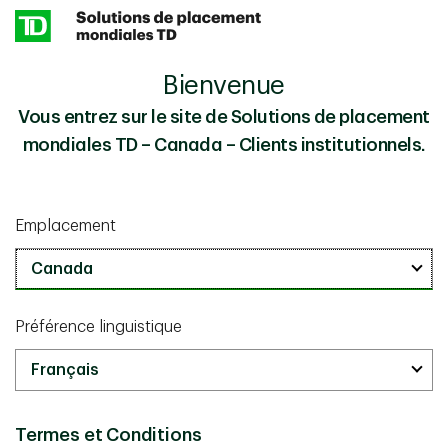
Skip to main content
Bienvenue
L’ère de l’intelligence autonome Partie IV :
Perspectives
Technologie, inégalités et reprise tranquille de la répression
Vous entrez sur le site de Solutions de placement
financière
mondiales TD – Canada – Clients institutionnels.
Connaissances en placement
mai 27 2026
Emplacement
L’ère de l’intelligence autonome
Partie IV : Technologie, inégalités
et reprise tranquille de la
Préférence linguistique
répression financière
10 minutes
Termes et Conditions