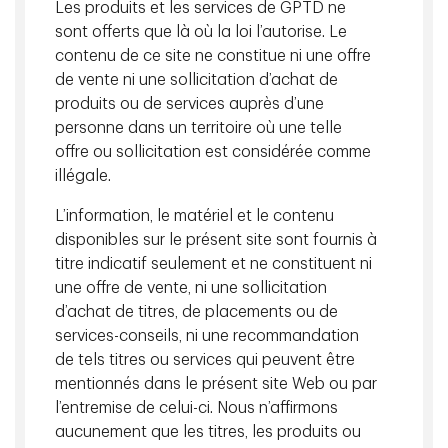
de Placements TD
Les produits et les services de GPTD ne
sont offerts que là où la loi l’autorise. Le
contenu de ce site ne constitue ni une offre
de vente ni une sollicitation d’achat de
Kevin Hebner, PhD
produits ou de services auprès d’une
personne dans un territoire où une telle
Directeur général et stratège en
offre ou sollicitation est considérée comme
placements mondiaux, TD Epoch
illégale.
L’information, le matériel et le contenu
L’impact à long terme de l’IA pourrait s’étendre au-
disponibles sur le présent site sont fournis à
delà des bénéfices des sociétés. À mesure que les
titre indicatif seulement et ne constituent ni
inégalités et les déficits structurels augmentent, les
une offre de vente, ni une sollicitation
pressions budgétaires influencent de plus en plus la
d’achat de titres, de placements ou de
politique monétaire et les marchés. Notre plus
services-conseils, ni une recommandation
récent article explore ce que l’évolution du
de tels titres ou services qui peuvent être
contexte budgétaire pourrait signifier pour les
mentionnés dans le présent site Web ou par
investisseurs.
l’entremise de celui-ci. Nous n’affirmons
aucunement que les titres, les produits ou