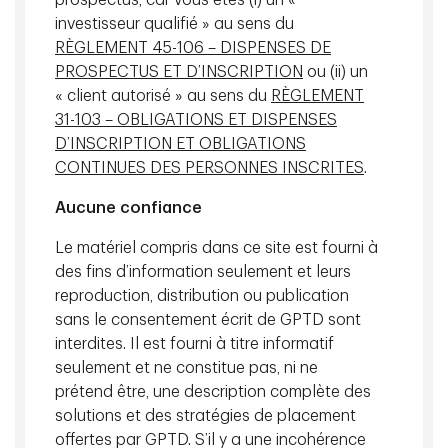
prospectus, car vous êtes (i) un «
bénéfices enregistreront une augmentation d’environ 15 %.
investisseur qualifié » au sens du
RÈGLEMENT 45-106 – DISPENSES DE
PROSPECTUS ET D’INSCRIPTION
ou (ii) un
« client autorisé » au sens du
RÈGLEMENT
Les dépenses en immobilisations se poursuivent, mais
31-103 – OBLIGATIONS ET DISPENSES
le taux de variation ralentit
D’INSCRIPTION ET OBLIGATIONS
Le thème constant a été que les grandes sociétés
CONTINUES DES PERSONNES INSCRITES
.
technologiques ont redoublé d’efforts en matière de
dépenses en immobilisations pour répondre à l’accélération
Aucune confiance
de la demande liée à l’intelligence artificielle (IA). Les
Le matériel compris dans ce site est fourni à
montants en dollars sont énormes et dépassent de loin
des fins d’information seulement et leurs
tous les programmes de dépenses en immobilisations de
reproduction, distribution ou publication
l’histoire : les cinq grandes sociétés technologiques
sans le consentement écrit de GPTD sont
(Alphabet, Amazon, Apple, Meta et Microsoft) devraient
dépenser jusqu’à 350 milliards de dollars en 2025¹. Au-delà
interdites. Il est fourni à titre informatif
des manchettes, il convient de noter que la croissance des
seulement et ne constitue pas, ni ne
dépenses en immobilisations ralentit, passant de 58 % l’an
prétend être, une description complète des
dernier à 36 % en 2025¹. Nous nous demandons surtout s’il
solutions et des stratégies de placement
s’agit de dépenses productives visant à générer un
offertes par GPTD. S’il y a une incohérence