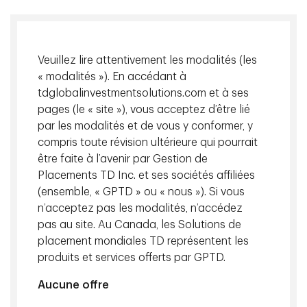
Veuillez lire attentivement les modalités (les
« modalités »). En accédant à
tdglobalinvestmentsolutions.com et à ses
pages (le « site »), vous acceptez d’être lié
par les modalités et de vous y conformer, y
compris toute révision ultérieure qui pourrait
être faite à l’avenir par Gestion de
Placements TD Inc. et ses sociétés affiliées
(ensemble, « GPTD » ou « nous »). Si vous
Entrons directement dans le vif du sujet et clarifions ce qui
n’acceptez pas les modalités, n’accédez
se passe avec les droits de douane, le secteur des
pas au site. Au Canada, les Solutions de
technologies et le repli du marché. Malgré les ventes
placement mondiales TD représentent les
massives des dernières semaines, Gestion de Placements
TD Inc. (GPTD) n’a trouvé que peu de signes de
produits et services offerts par GPTD.
détérioration des paramètres fondamentaux des sociétés
Aucune offre
dans le secteur des technologies. Bref, nous ne pensons
pas que les droits de douane ont un impact sur les