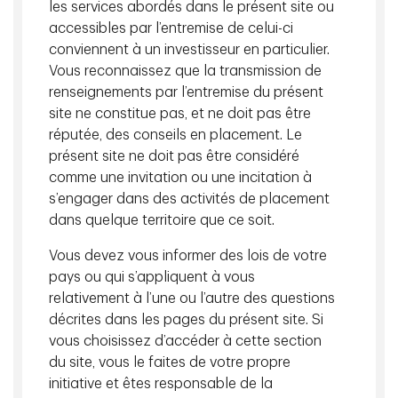
les services abordés dans le présent site ou
technologiques.
accessibles par l’entremise de celui-ci
conviennent à un investisseur en particulier.
Vous reconnaissez que la transmission de
Ce qui compte
renseignements par l’entremise du présent
site ne constitue pas, et ne doit pas être
Maintenant que nous avons fait la lumière sur les
réputée, des conseils en placement. Le
répercussions des droits de douane et les raisons du
présent site ne doit pas être considéré
récent délestage, nous pouvons examiner de plus près
comme une invitation ou une incitation à
certains des facteurs de rendement les plus importants à
s’engager dans des activités de placement
surveiller dans le secteur des technologies.
dans quelque territoire que ce soit.
Vous devez vous informer des lois de votre
Résumé des bénéfices des grandes sociétés
pays ou qui s’appliquent à vous
technologiques : les mauvaises réactions à l’égard des
relativement à l’une ou l’autre des questions
cours sont-elles un indicateur de problèmes plus
décrites dans les pages du présent site. Si
importants?
vous choisissez d’accéder à cette section
du site, vous le faites de votre propre
Les actions des géants de la technologie ont chuté de 5 %
initiative et êtes responsable de la
à 10 %¹ après que les résultats des entreprises