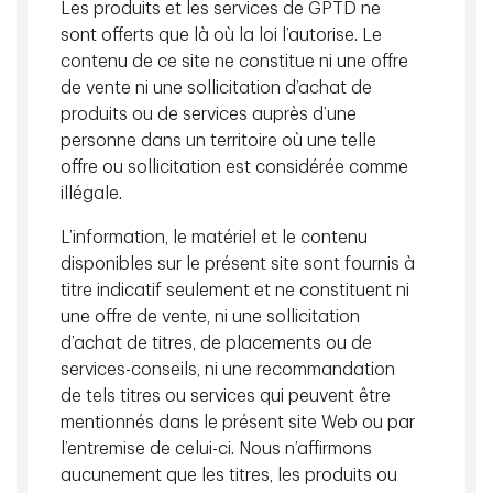
Les produits et les services de GPTD ne
activités des sociétés technologiques. La plupart des
sont offerts que là où la loi l’autorise. Le
géants de la technologie génèrent la majorité de leurs
contenu de ce site ne constitue ni une offre
bénéfices au pays, mais ce qui est encore plus important,
de vente ni une sollicitation d’achat de
c’est que les services ne peuvent pas être tarifés et ne
produits ou de services auprès d’une
seront donc pas touchés.
personne dans un territoire où une telle
Un ralentissement économique toucherait toutes les
offre ou sollicitation est considérée comme
entreprises, mais nous croyons que les sociétés
illégale.
technologiques traverseraient la tempête mieux que la
L’information, le matériel et le contenu
plupart des autres. Après tout, quelle est la probabilité que
disponibles sur le présent site sont fournis à
vous annuliez votre abonnement à Spotify ou qu’une
titre indicatif seulement et ne constituent ni
entreprise annule son abonnement à Microsoft Office?
Nous sommes de l’avis que le décrochage du secteur des
une offre de vente, ni une sollicitation
technologies reflète la dynamique du marché, soit une
d’achat de titres, de placements ou de
rotation des grandes sociétés technologiques vers des
services-conseils, ni une recommandation
secteurs moins sensibles à l’économie, et que celui-ci n’est
de tels titres ou services qui peuvent être
pas représentatif des paramètres fondamentaux sous-
mentionnés dans le présent site Web ou par
jacents des entreprises. Le rythme des progrès
l’entremise de celui-ci. Nous n’affirmons
technologiques ne fait qu’accélérer, ce qui, selon nous,
aucunement que les titres, les produits ou
devrait faciliter la croissance des sociétés