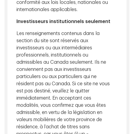
conformité aux lois locales, nationales ou
d’infonuagique eurent déçu les attentes. Bien que ce type
internationales applicables.
de nouvelles fassent les manchettes, il est important
d’ignorer les perturbations à court terme et de se
Investisseurs institutionnels seulement
concentrer sur les résultats, qui, encore une fois,
témoignent de solides paramètres fondamentaux. Les
Les renseignements contenus dans la
fournisseurs de services à très grande échelle ont ajouté
section du site sont réservés aux
2,7 milliards de dollars de plus en revenus qu’au trimestre
investisseurs ou aux intermédiaires
précédent², soit leur meilleur résultat à ce jour. Nous
professionnels, institutionnels ou
maintenons que l’infonuagique présente de solides facteurs
admissibles au Canada seulement. Ils ne
favorables à long terme et que la croissance restera
conviennent pas aux investisseurs
robuste pendant les années à venir. Des segments
particuliers ou aux particuliers qui ne
d’affaires de base comme Microsoft Office, Google Search,
résident pas au Canada. Si ce site ne vous
YouTube et Amazon Retail ont répondu aux attentes ou
est pas destiné, veuillez le quitter
surpassé celles-ci, ce qui confirme que la croissance de
immédiatement. En acceptant ces
ces sociétés est saine. D’après les états financiers, la
modalités, vous confirmez que vous êtes
croissance des revenus et des bénéfices s’est accélérée
admissible, en vertu de la législation en
pour une deuxième année consécutive, pour s’établir à 16 %
valeurs mobilières de votre province de
et à 45 %, respectivement, soit le triple de celle de
résidence, à l’achat de titres sans
l’ensemble du marché¹. En 2025, nous prévoyons que les
revenus augmenteront d’un peu plus de 10 % et que les