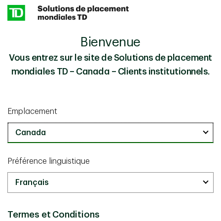
Skip to main content
Bienvenue
Tirer les choses au clair en ce qui concerne le
Perspectives
secteur des technologies
Vous entrez sur le site de Solutions de placement
mondiales TD – Canada – Clients institutionnels.
Connaissances en placement
mars 24 2025
Emplacement
Tirer les choses au clair en ce qui
concerne le secteur des
technologies
Préférence linguistique
lecture de 5 min
Termes et Conditions