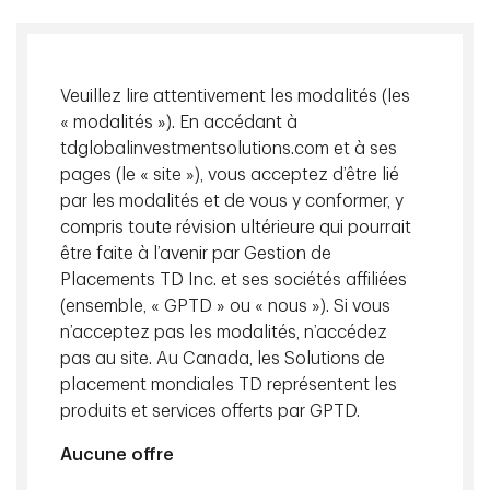
Veuillez lire attentivement les modalités (les
« modalités »). En accédant à
tdglobalinvestmentsolutions.com et à ses
pages (le « site »), vous acceptez d’être lié
par les modalités et de vous y conformer, y
compris toute révision ultérieure qui pourrait
être faite à l’avenir par Gestion de
Placements TD Inc. et ses sociétés affiliées
(ensemble, « GPTD » ou « nous »). Si vous
Les produits de base jouent un rôle important dans la
n’acceptez pas les modalités, n’accédez
construction de portefeuilles en raison de leur bêta élevé
pas au site. Au Canada, les Solutions de
et de leur sensibilité à l’inflation, de leur faible corrélation
placement mondiales TD représentent les
avec les composantes traditionnelles du portefeuille, de la
produits et services offerts par GPTD.
liquidité quotidienne ainsi que des tendances favorables à
long terme de démondialisation, de décarbonation et de
Aucune offre
numérisation.