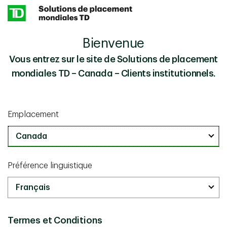
Skip to main content
Bienvenue
Pourquoi les investisseurs institutionnels
Perspectives
devraient tenir compte des produits de base dans leur
Vous entrez sur le site de Solutions de placement
répartition des actifs
mondiales TD – Canada – Clients institutionnels.
Connaissances en placement
août 14 2025
Emplacement
Pourquoi les investisseurs
institutionnels devraient tenir
compte des produits de base
Préférence linguistique
dans leur répartition des actifs
10 minutes
Termes et Conditions