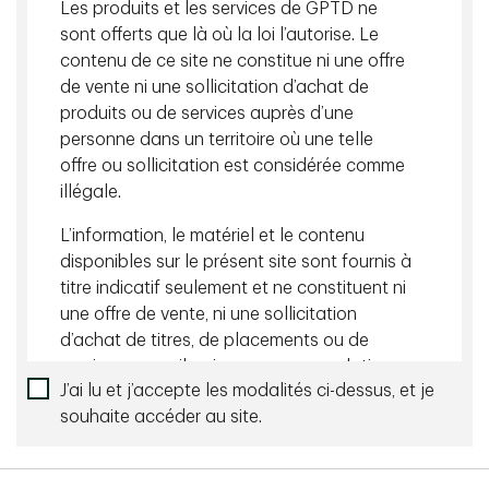
Les produits et les services de GPTD ne
sont offerts que là où la loi l’autorise. Le
Télécharger
contenu de ce site ne constitue ni une offre
de vente ni une sollicitation d’achat de
Retour à Perspectives
produits ou de services auprès d’une
Contenu connexe
personne dans un territoire où une telle
offre ou sollicitation est considérée comme
août 05 2026 - Lecture de 10 min
illégale.
Perspectives mensuelles des portefeuilles
L’information, le matériel et le contenu
disponibles sur le présent site sont fournis à
mai 07 2026 - 10 minutes
titre indicatif seulement et ne constituent ni
La Stratégie de fonds immobiliers mondiaux
une offre de vente, ni une sollicitation
Greystone TD : renforcement de la croissance à
d’achat de titres, de placements ou de
services-conseils, ni une recommandation
long terme
J’ai lu et j’accepte les modalités ci-dessus, et je
de tels titres ou services qui peuvent être
souhaite accéder au site.
mentionnés dans le présent site Web ou par
l’entremise de celui-ci. Nous n’affirmons
aucunement que les titres, les produits ou