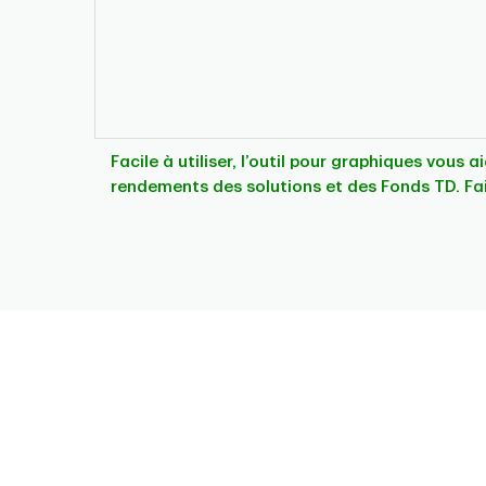
Facile à utiliser, l’outil pour graphiques vous 
rendements des solutions et des Fonds TD. Fa
Chart
Pie chart with 5 slices.
This is a portfolio analysis pie chart