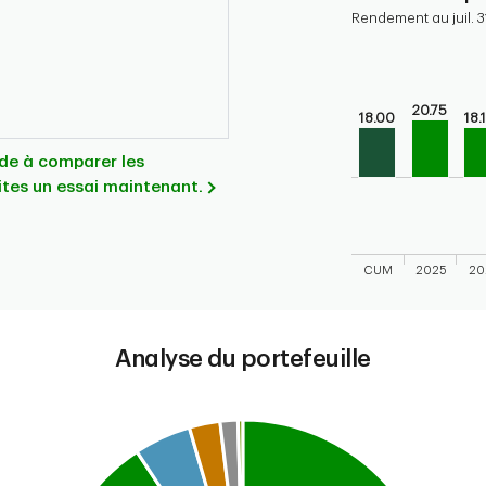
Rendement au juil. 3
Chart
Bar chart with 10 
Bar chart for cal
20.75
18.00
18.
The chart has 1 X 
The chart has 1 Y 
aide à comparer les
ites un essai maintenant.
CUM
2025
20
End of interactive
Analyse du portefeuille