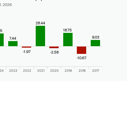
1, 2026
bars.
28.44
endar performance of the fund
18.75
15
axis displaying categories.
9.03
7.44
axis displaying values. Range: -20 to 40.
-1.97
-2.58
-10.67
24
2023
2022
2021
2020
2019
2018
2017
 chart.