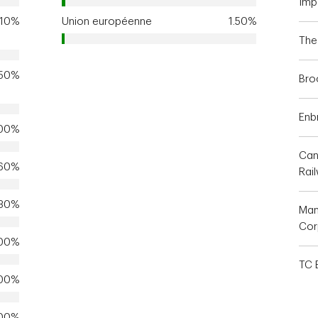
Imp
.10%
Union européenne
1.50%
The
.50%
Bro
Enbr
.00%
Can
.60%
Rai
.30%
Manu
Cor
.00%
TC 
.00%
.00%