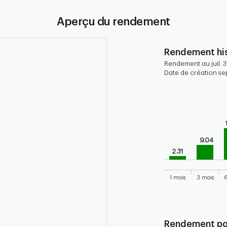
Aperçu du rendement
Rendement his
Rendement au juil. 3
Date de création sep
Chart
Bar chart with 9 b
Bar chart for his
The chart has 1 X 
The chart has 1 Y 
9.04
2.31
1 mois
3 mois
6
End of interactive
Rendement par