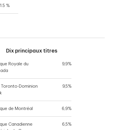
1.5 %
Dix principaux titres
que Royale du
9,9%
nada
 Toronto-Dominion
9,5%
k
que de Montréal
6,9%
que Canadienne
6,5%