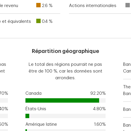
de revenu
2.6 %
Actions internationales
e et équivalents
0.4 %
Répartition géographique
pas
Le total des régions pourrait ne pas
Ban
ont
être de 100 %, car les données sont
Ca
arrondies.
The
.70%
Canada
92.20%
Ban
.40%
États-Unis
4.80%
Ban
.50%
Amérique latine
1.60%
Ban