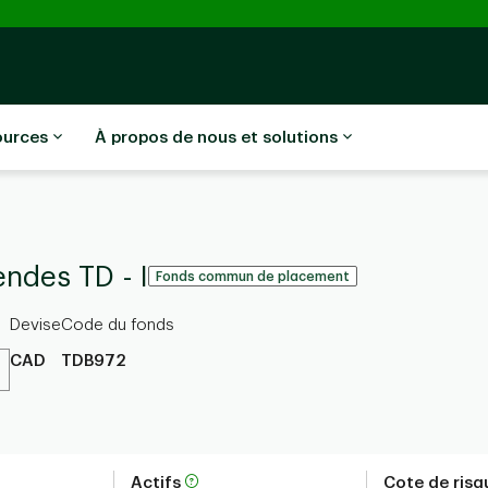
ources
À propos de nous et solutions
ndes TD - I
Fonds commun de placement
Devise
Code du fonds
CAD
TDB972
Actifs
Cote de ris