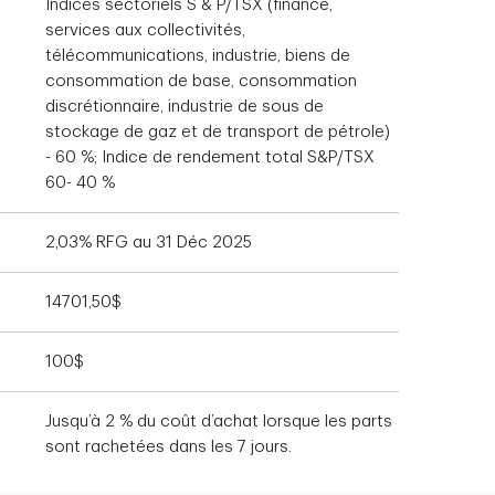
Indices sectoriels S & P/TSX (finance,
services aux collectivités,
télécommunications, industrie, biens de
consommation de base, consommation
discrétionnaire, industrie de sous de
stockage de gaz et de transport de pétrole)
- 60 %; Indice de rendement total S&P/TSX
60- 40 %
2,03% RFG au 31 Déc 2025
14701,50$
100$
Jusqu’à 2 % du coût d’achat lorsque les parts
sont rachetées dans les 7 jours.