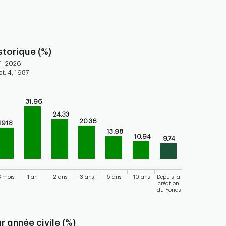
torique (%)
1, 2026
t. 4, 1987
31.96
ars.
torical performance of the fund
24.33
20.36
19.18
axis displaying categories.
13.98
10.94
axis displaying values. Range: 0 to 40.
9.74
 mois
1 an
2 ans
3 ans
5 ans
10 ans
Depuis la
création
du Fonds
 chart.
 année civile (%)