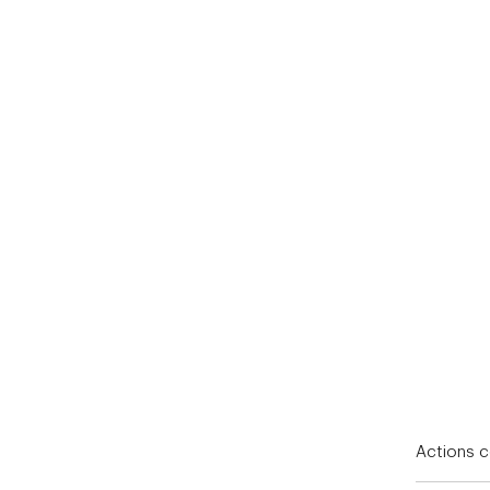
End of interactive chart.
Actions 