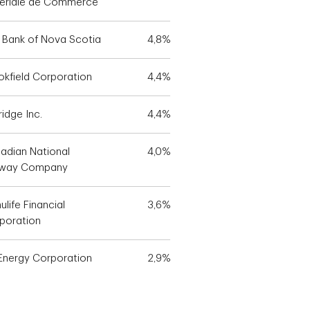
ériale de Commerce
 Bank of Nova Scotia
4,8%
okfield Corporation
4,4%
idge Inc.
4,4%
adian National
4,0%
lway Company
life Financial
3,6%
poration
Energy Corporation
2,9%