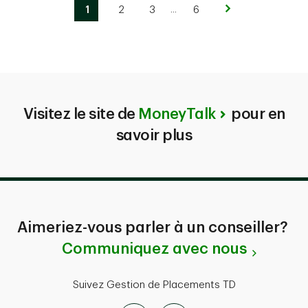
...
See skipped pages
1
2
3
6
Visitez le site de
MoneyTalk
pour en
savoir plus
Aimeriez-vous parler à un conseiller?
Communiquez avec nous
Suivez Gestion de Placements TD