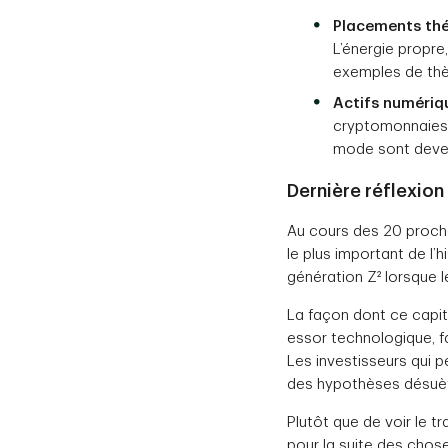
Placements th
L’énergie propre,
exemples de thè
Actifs numériq
cryptomonnaies, 
mode sont deven
Dernière réflexion
Au cours des 20 procha
le plus important de l’h
génération Z² lorsque 
La façon dont ce capita
essor technologique, fa
Les investisseurs qui 
des hypothèses désuè
Plutôt que de voir le t
pour la suite des chos