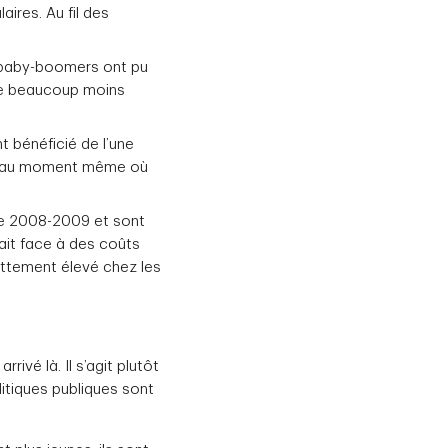
ires. Au fil des
baby-boomers ont pu
uxe beaucoup moins
 bénéficié de l’une
re, au moment même où
e de 2008-2009 et sont
ait face à des coûts
ettement élevé chez les
ivé là. Il s’agit plutôt
itiques publiques sont