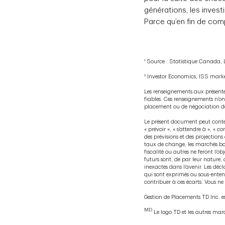
générations, les invest
Parce qu’en fin de com
¹ Source : Statistique Canada, L
² Investor Economics, ISS marke
Les renseignements aux présentes
fiables. Ces renseignements n’ont
placement ou de négociation dev
Le présent document peut conte
« prévoir », « s’attendre à », « 
des prévisions et des projection
taux de change, les marchés bour
fiscalité ou autres ne feront l’
futurs sont, de par leur nature, a
inexactes dans l’avenir. Les déc
qui sont exprimés ou sous-ente
contribuer à ces écarts. Vous ne
Gestion de Placements TD Inc. e
MD
Le logo TD et les autres mar