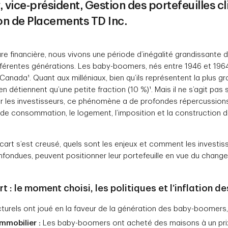
 vice-président, Gestion des portefeuilles cli
ion de Placements TD Inc.
re financière, nous vivons une période d’inégalité grandissante 
ifférentes générations. Les baby-boomers, nés entre 1946 et 196
Canada¹. Quant aux milléniaux, bien qu’ils représentent la plus gr
’en détiennent qu’une petite fraction (10 %)¹. Mais il ne s’agit pa
our les investisseurs, ce phénomène a de profondes répercussions
 consommation, le logement, l’imposition et la construction de
art s’est creusé, quels sont les enjeux et comment les investis
fondues, peuvent positionner leur portefeuille en vue du chang
t : le moment choisi, les politiques et l’inflation de
ucturels ont joué en la faveur de la génération des baby-boomer
immobilier :
Les baby-boomers ont acheté des maisons à un pri