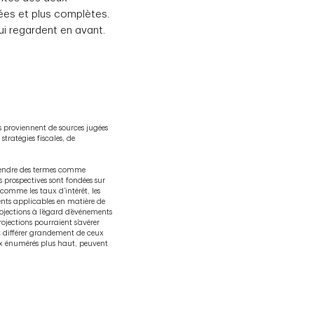
rées et plus complètes.
i regardent en avant.
s proviennent de sources jugées
tratégies fiscales, de
prendre des termes comme
ns prospectives sont fondées sur
comme les taux d’intérêt, les
ents applicables en matière de
rojections à l’égard d’événements
projections pourraient s’avérer
nt différer grandement de ceux
ux énumérés plus haut, peuvent