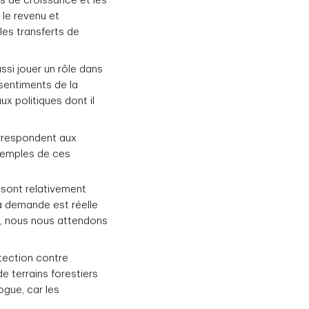
ns de croissance et les
 le revenu et
 les transferts de
ssi jouer un rôle dans
 sentiments de la
ux politiques dont il
orrespondent aux
exemples de ces
x sont relativement
a demande est réelle
t, nous nous attendons
otection contre
 de terrains forestiers
ogue, car les