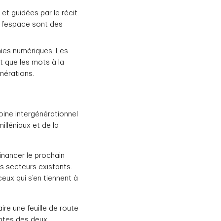
et guidées par le récit.
de l’espace sont des
ies numériques. Les
t que les mots à la
nérations.
oine intergénérationnel
milléniaux et de la
inancer le prochain
s secteurs existants.
eux qui s’en tiennent à
ire une feuille de route
intes des deux