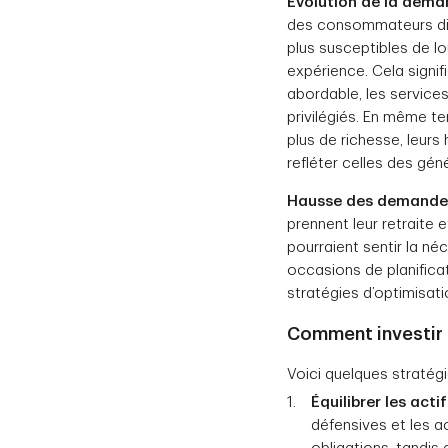
Évolution de la dem
des consommateurs diff
plus susceptibles de lo
expérience. Cela signi
abordable, les services 
privilégiés. En même te
plus de richesse, leur
refléter celles des gé
Hausse des demandes 
prennent leur retraite 
pourraient sentir la né
occasions de planificati
stratégies d’optimisatio
Comment investir 
Voici quelques stratégi
Équilibrer les acti
défensives et les a