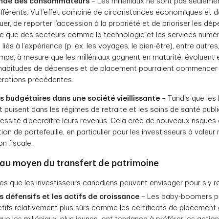
ande des consommateurs
– Les milléniaux ne sont pas seulement
érents. Vu l’effet combiné de circonstances économiques et de
uer, de reporter l’accession à la propriété et de prioriser les dé
fie que des secteurs comme la technologie et les services numér
liés à l’expérience (p. ex. les voyages, le bien-être), entre autr
mps, à mesure que les milléniaux gagnent en maturité, évoluent e
s habitudes de dépenses et de placement pourraient commencer 
nérations précédentes.
budgétaires dans une société vieillissante
– Tandis que le
et puisent dans les régimes de retraite et les soins de santé pub
cessité d’accroître leurs revenus. Cela crée de nouveaux risques
on de portefeuille, en particulier pour les investisseurs à valeur
n fiscale.
au moyen du transfert de patrimoine
es que les investisseurs canadiens peuvent envisager pour s’y re
fs défensifs et les actifs de croissance
– Les baby-boomers pr
ctifs relativement plus sûrs comme les certificats de placement 