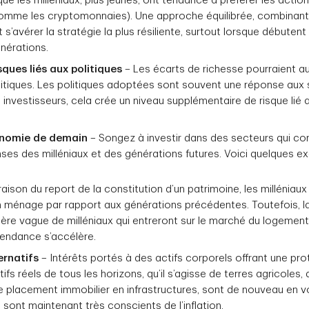
que les milléniaux, plus jeunes, ont tendance à préférer les actio
(comme les cryptomonnaies). Une approche équilibrée, combinant
it s’avérer la stratégie la plus résiliente, surtout lorsque débutent
nérations.
sques liés aux politiques
– Les écarts de richesse pourraient au
olitiques. Les politiques adoptées sont souvent une réponse aux
 investisseurs, cela crée un niveau supplémentaire de risque lié a
conomie de demain
– Songez à investir dans des secteurs qui c
ses des milléniaux et des générations futures. Voici quelques 
raison du report de la constitution d’un patrimoine, les milléniau
un ménage par rapport aux générations précédentes. Toutefois, l
ière vague de milléniaux qui entreront sur le marché du logemen
tendance s’accélère.
ernatifs
– Intérêts portés à des actifs corporels offrant une pr
actifs réels de tous les horizons, qu’il s’agisse de terres agricoles,
e placement immobilier en infrastructures, sont de nouveau en v
ont maintenant très conscients de l’inflation.