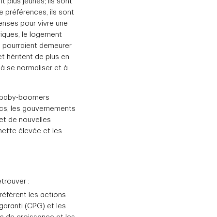
 plus jeunes; ils sont
 préférences, ils sont
penses pour vivre une
iques, le logement
es, pourraient demeurer
t héritent de plus en
à se normaliser et à
s baby-boomers
lics, les gouvernements
 et de nouvelles
 nette élevée et les
trouver :
éfèrent les actions
garanti (CPG) et les