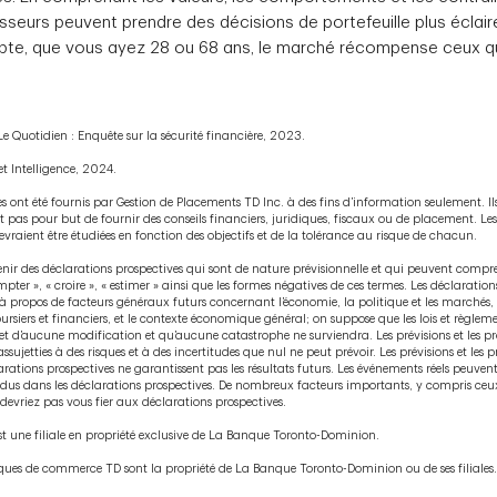
isseurs peuvent prendre des décisions de portefeuille plus éclai
pte, que vous ayez 28 ou 68 ans, le marché récompense ceux qu
e Quotidien : Enquête sur la sécurité financière, 2023.
t Intelligence, 2024.
 ont été fournis par Gestion de Placements TD Inc. à des fins d’information seulement. Il
 pas pour but de fournir des conseils financiers, juridiques, fiscaux ou de placement. Les s
raient être étudiées en fonction des objectifs et de la tolérance au risque de chacun.
nir des déclarations prospectives qui sont de nature prévisionnelle et qui peuvent com
compter », « croire », « estimer » ainsi que les formes négatives de ces termes. Les déclaratio
s à propos de facteurs généraux futurs concernant l’économie, la politique et les marchés, 
siers et financiers, et le contexte économique général; on suppose que les lois et règlem
objet d’aucune modification et qu’aucune catastrophe ne surviendra. Les prévisions et les p
ssujetties à des risques et à des incertitudes que nul ne peut prévoir. Les prévisions et les 
larations prospectives ne garantissent pas les résultats futurs. Les événements réels peuve
ndus dans les déclarations prospectives. De nombreux facteurs importants, y compris ce
 devriez pas vous fier aux déclarations prospectives.
st une filiale en propriété exclusive de La Banque Toronto-Dominion.
ques de commerce TD sont la propriété de La Banque Toronto-Dominion ou de ses filiales.