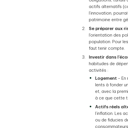
obligations, tandis 
actifs alternatifs 
l’innovation, pourra
patrimoine entre gé
Se préparer aux ri
l’orientation des p
population. Pour les
faut tenir compte.
Investir dans l’é
habitudes de dépen
activités :
Logement
– En 
lents à fonder 
et, avec la prem
à ce que cette 
Actifs réels alt
l’inflation. Les 
ou de fiducies d
consommateurs s