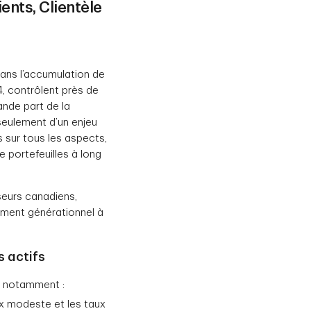
ents, Clientèle
dans l’accumulation de
4, contrôlent près de
ande part de la
s seulement d’un enjeu
 sur tous les aspects,
 portefeuilles à long
seurs canadiens,
ement générationnel à
s actifs
s, notamment :
x modeste et les taux