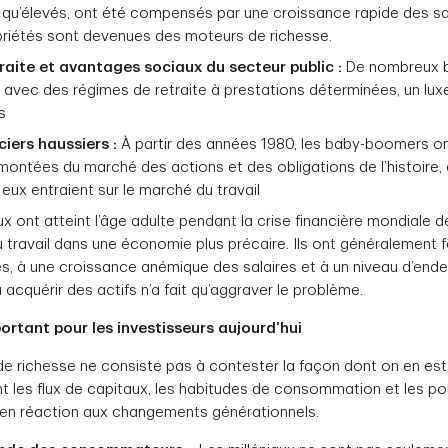
 qu’élevés, ont été compensés par une croissance rapide des sala
priétés sont devenues des moteurs de richesse.
raite et avantages sociaux du secteur public :
De nombreux 
te avec des régimes de retraite à prestations déterminées, un l
s
iers haussiers :
À partir des années 1980, les baby-boomers ont
emontées du marché des actions et des obligations de l’histoi
eux entraient sur le marché du travail
niaux ont atteint l’âge adulte pendant la crise financière mondial
 travail dans une économie plus précaire. Ils ont généralement f
s, à une croissance anémique des salaires et à un niveau d’end
à acquérir des actifs n’a fait qu’aggraver le problème.
ortant pour les investisseurs aujourd’hui
e richesse ne consiste pas à contester la façon dont on en est arr
les flux de capitaux, les habitudes de consommation et les pol
 en réaction aux changements générationnels.