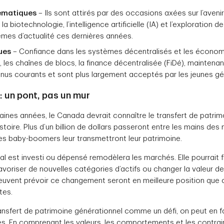
ématiques
– Ils sont attirés par des occasions axées sur l’avenir 
 la biotechnologie, l’intelligence artificielle (IA) et l’exploration 
mes d’actualité ces dernières années.
ues
– Confiance dans les systèmes décentralisés et les économ
les chaînes de blocs, la finance décentralisée (FiDé), maintenan
us courants et sont plus largement acceptés par les jeunes gé
 : un pont, pas un mur
ines années, le Canada devrait connaître le transfert de patrim
istoire. Plus d’un billion de dollars passeront entre les mains des 
les baby-boomers leur transmettront leur patrimoine.
l est investi ou dépensé remodèlera les marchés. Elle pourrait f
voriser de nouvelles catégories d’actifs ou changer la valeur de
peuvent prévoir ce changement seront en meilleure position que c
tes.
ransfert de patrimoine générationnel comme un défi, on peut en fa
es. En comprenant les valeurs, les comportements et les contra