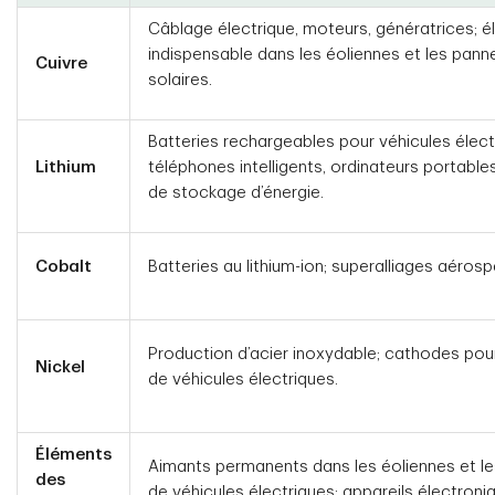
Câblage électrique, moteurs, génératrices; 
indispensable dans les éoliennes et les pan
Cuivre
solaires.
Batteries rechargeables pour véhicules élect
Lithium
téléphones intelligents, ordinateurs portabl
de stockage d’énergie.
Cobalt
Batteries au lithium-ion; superalliages aérosp
Production d’acier inoxydable; cathodes pou
Nickel
de véhicules électriques.
Éléments
Aimants permanents dans les éoliennes et l
des
de véhicules électriques; appareils électroni