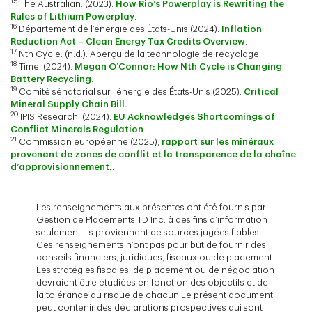
15
The Australian. (2023).
How Rio’s Powerplay is Rewriting the
Rules of Lithium Powerplay
.
16
Département de l’énergie des États-Unis (2024).
Inflation
Reduction Act – Clean Energy Tax Credits Overview
.
17
Nth Cycle. (n.d.). Aperçu de la technologie de recyclage.
18
Time. (2024).
Megan O’Connor: How Nth Cycle is Changing
Battery Recycling
.
19
Comité sénatorial sur l’énergie des États-Unis (2025).
Critical
Mineral Supply Chain Bill.
20
IPIS Research. (2024).
EU Acknowledges Shortcomings of
Conflict Minerals Regulation
.
21
Commission européenne (2025),
rapport sur les minéraux
provenant de zones de conflit et la transparence de la chaîne
d’approvisionnement.
.
Les renseignements aux présentes ont été fournis par
Gestion de Placements TD Inc. à des fins d’information
seulement. Ils proviennent de sources jugées fiables.
Ces renseignements n’ont pas pour but de fournir des
conseils financiers, juridiques, fiscaux ou de placement.
Les stratégies fiscales, de placement ou de négociation
devraient être étudiées en fonction des objectifs et de
la tolérance au risque de chacun Le présent document
peut contenir des déclarations prospectives qui sont