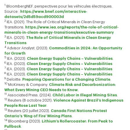
1
BloombergNEF, perspectives pour les véhicules électriques.
Source :
https://www.bnef.com/interactive-
datasets/2d5d59acd900003d
2
IEA. (2021). The Role of Critical Minerals in Clean Energy
Transitions.
https://www.iea.org/reports/the-role-of-critical-
minerals-in-clean-energy-transitions/executive-summary
3
IEA. (2021).
The Role of Critical Minerals in Clean Energy
Transitions
4
Advisor Analyst. (2023).
Commodities in 2024: An Opportunity
for Growth
5
IEA. (2023).
Clean Energy Supply Chains – Vulnerabilities
.
6
IEA. (2023).
Clean Energy Supply Chains – Vulnerabilities
7
IEA. (2023).
Clean Energy Supply Chains – Vulnerabilities
8
IEA. (2023).
Clean Energy Supply Chains – Vulnerabilities
9
Deloitte.
Preparing Operations for a Changing Climate
.
10
McKinsey & Company.
Climate Risk and Decarbonization:
What Every Mining CEO Needs to Know.
11
Associated Press. (2024).
Child Labor in Illegal Mining Sites
.
12
Reuters (8 octobre 2021).
Violence Against Brazil’s Indigenous
People Rose Last Year
.
13
Reuters (20 juillet 2023).
Canada First Nations Protest
Ontario’s ‘Ring of Fire’ Mining Plans
.
14
Bloomberg (2023).
Lithium’s Rollercoaster: From Peak to
Pullback
.