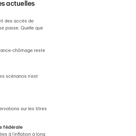
s actuelles
ant des accès de
i se passe. Quelle que
:
urance-chômage reste
es scénarios n’est
vations sur les titres
e fédérale
es à l’inflation à long