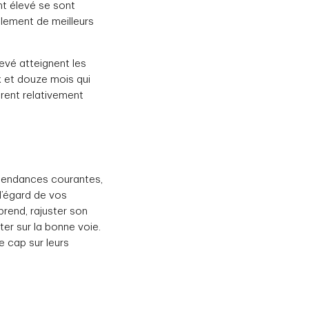
nt élevé se sont
blement de meilleurs
evé atteignent les
x et douze mois qui
urent relativement
s tendances courantes,
 l’égard de vos
prend, rajuster son
ter sur la bonne voie.
e cap sur leurs