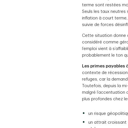
terme sont restées mod
Seuls les taux neutre
inflation à court terme
suivie de forces désinfl
Cette situation donne à
considéré comme gérabl
l’emploi vient à s’affa
probablement le ton qu
Les primes payables à
contexte de récession
refuges, car la demand
Toutefois, depuis la m
malgré l’accentuation 
plus profondes chez les
un risque géopoliti
un attrait croissan