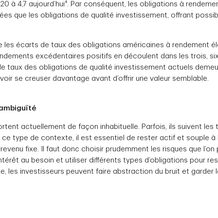
20 à 4,7 aujourd’hui⁴. Par conséquent, les obligations à rendeme
es que les obligations de qualité investissement, offrant possi
e les écarts de taux des obligations américaines à rendement él
endements excédentaires positifs en découlent dans les trois, si
s de taux des obligations de qualité investissement actuels deme
voir se creuser davantage avant d’offrir une valeur semblable.
’ambiguïté
ent actuellement de façon inhabituelle. Parfois, ils suivent le
s ce type de contexte, il est essentiel de rester actif et souple à
revenu fixe. Il faut donc choisir prudemment les risques que l’on 
térêt au besoin et utiliser différents types d’obligations pour res
 les investisseurs peuvent faire abstraction du bruit et garder l