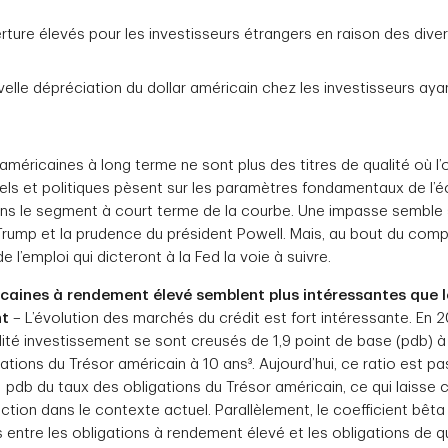
ture élevés pour les investisseurs étrangers en raison des div
velle dépréciation du dollar américain chez les investisseurs ay
s américaines à long terme ne sont plus des titres de qualité où l’
urels et politiques pèsent sur les paramètres fondamentaux de l’
ans le segment à court terme de la courbe. Une impasse semble s
Trump et la prudence du président Powell. Mais, au bout du comp
 l’emploi qui dicteront à la Fed la voie à suivre.
caines à rendement élevé semblent plus intéressantes que l
nt
– L’évolution des marchés du crédit est fort intéressante. En 2
lité investissement se sont creusés de 1,9 point de base (pdb) 
ations du Trésor américain à 10 ans³. Aujourd’hui, ce ratio est pa
 pdb du taux des obligations du Trésor américain, ce qui laisse c
ion dans le contexte actuel. Parallèlement, le coefficient bêta 
entre les obligations à rendement élevé et les obligations de q