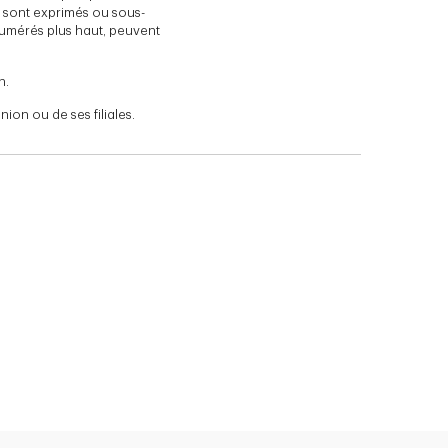
i sont exprimés ou sous-
umérés plus haut, peuvent
n.
on ou de ses filiales.
e