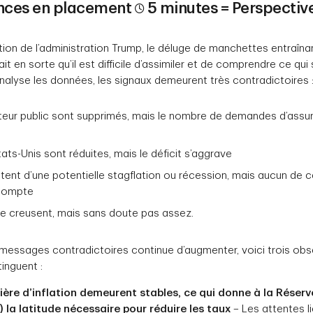
nces en placement
5
minutes = Perspective
ction de l’administration Trump, le déluge de manchettes entraîn
fait en sorte qu’il est difficile d’assimiler et de comprendre ce qu
analyse les données, les signaux demeurent très contradictoires 
teur public sont supprimés, mais le nombre de demandes d’ass
ts-Unis sont réduites, mais le déficit s’aggrave
ètent d’une potentielle stagflation ou récession, mais aucun de c
 compte
se creusent, mais sans doute pas assez.
messages contradictoires continue d’augmenter, voici trois obser
tinguent :
ière d’inflation demeurent stables, ce qui donne à la Réserv
) la latitude nécessaire pour réduire les taux
– Les attentes lié