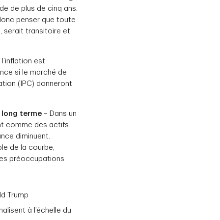
de de plus de cinq ans.
donc penser que toute
 serait transitoire et
’inflation est
nce si le marché de
mation (IPC) donneront
à long terme
– Dans un
ent comme des actifs
ance diminuent.
le de la courbe,
 des préoccupations
ald Trump
lisent à l’échelle du