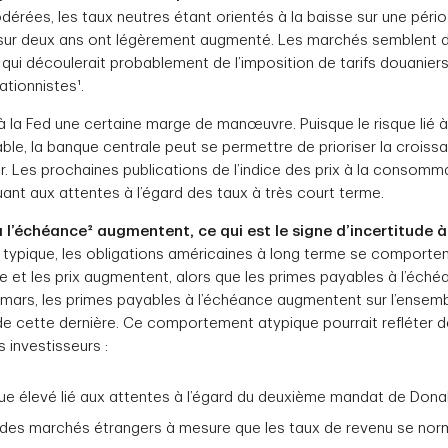
érées, les taux neutres étant orientés à la baisse sur une pério
s sur deux ans ont légèrement augmenté. Les marchés semblent 
, qui découlerait probablement de l’imposition de tarifs douaniers,
ationnistes¹.
 la Fed une certaine marge de manœuvre. Puisque le risque lié à l
e, la banque centrale peut se permettre de prioriser la croissa
iblir. Les prochaines publications de l’indice des prix à la consom
ant aux attentes à l’égard des taux à très court terme.
 l’échéance² augmentent, ce qui est le signe d’incertitude 
 typique, les obligations américaines à long terme se comport
e et les prix augmentent, alors que les primes payables à l’éché
i-mars, les primes payables à l’échéance augmentent sur l’ensemb
de cette dernière. Ce comportement atypique pourrait refléter
 investisseurs :
que élevé lié aux attentes à l’égard du deuxième mandat de Don
t des marchés étrangers à mesure que les taux de revenu se norma