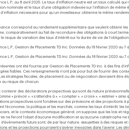
e L.P., au 8 avril 2025. Le taux d’inflation neutre est un taux calculé qui
tion nominale et le taux d’une obligation indexée sur l’inflation de même é
 d’inflation nécessaire pour qu’un investisseur obtienne le même rendeme
héance correspond au rendement supplémentaire que veulent obtenir les 
me, comparativement au fait de reconduire des obligations à court terme. I
 risque de variation des taux d’intérêt sur la durée de vie de l’obligation
ce L.P., Gestion de Placements TD Inc. Données du 18 février 2020 au 7 a
ce L.P., Gestion de Placements TD Inc. Données du 18 février 2020 au 7 a
sentes ont été fournis par Gestion de Placements TD Inc. à des fins d’inf
ées fiables. Ces renseignements n’ont pas pour but de fournir des conseil
Les stratégies fiscales, de placement ou de négociation devraient être é
ce au risque de chacun.
contenir des déclarations prospectives qui sont de nature prévisionnell
e « prévoir », « s’attendre à », « compter », « croire », « estimer » ainsi
ations prospectives sont fondées sur des prévisions et des projections à 
 l’économie, la politique et les marchés, comme les taux d’intérêt, les t
nciers, et le contexte économique général; on suppose que les lois et rè
tres ne feront l’objet d’aucune modification et qu’aucune catastrophe ne 
d d’événements futurs sont, de par leur nature, assujetties à des risques et
sions et les projections pourraient s’avérer inexactes dans l’avenir. Les d