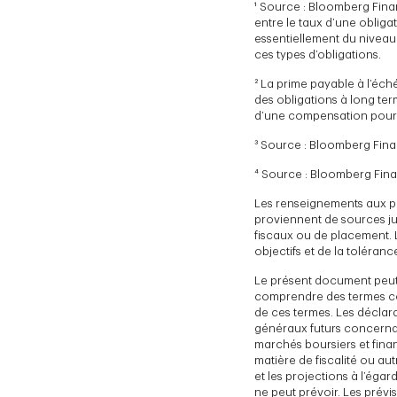
¹ Source : Bloomberg Financ
entre le taux d’une obliga
essentiellement du niveau
ces types d’obligations.
² La prime payable à l’éc
des obligations à long ter
d’une compensation pour le
³ Source : Bloomberg Finan
⁴ Source : Bloomberg Finan
Les renseignements aux pré
proviennent de sources jug
fiscaux ou de placement. 
objectifs et de la toléran
Le présent document peut 
comprendre des termes comm
de ces termes. Les déclar
généraux futurs concernant
marchés boursiers et fina
matière de fiscalité ou au
et les projections à l’égar
ne peut prévoir. Les prévi