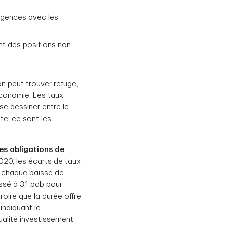
ergences avec les
ant des positions non
on peut trouver refuge,
économie. Les taux
e dessiner entre le
te, ce sont les
es obligations de
020, les écarts de taux
à chaque baisse de
ssé à 3,1 pdb pour
roire que la durée offre
indiquant le
ualité investissement