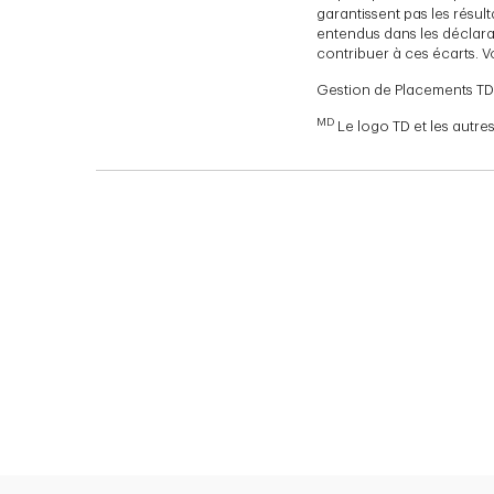
garantissent pas les résul
entendus dans les déclara
contribuer à ces écarts. V
Gestion de Placements TD 
MD
Le logo TD et les autr