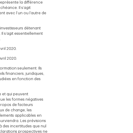
 représente la différence
chéance. Il s’agit
nt avec l’un ou l’autre de
investisseurs détenant
l s’agit essentiellement
.
vril 2020.
vril 2020.
ormation seulement. Ils
s financiers, juridiques,
tudiées en fonction des
e et qui peuvent
 que les formes négatives
propos de facteurs
aux de change, les
glements applicables en
surviendra. Les prévisions
 à des incertitudes que nul
éclarations prospectives ne