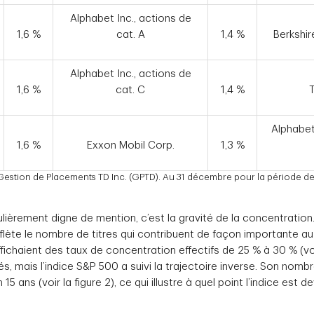
Alphabet Inc., actions de
1,6 %
cat. A
1,4 %
Berkshir
Alphabet Inc., actions de
1,6 %
cat. C
1,4 %
T
Alphabet
1,6 %
Exxon Mobil Corp.
1,3 %
 Gestion de Placements TD Inc. (GPTD). Au 31 décembre pour la période de
ulièrement digne de mention, c’est la gravité de la concentration.
eflète le nombre de titres qui contribuent de façon importante au
ichaient des taux de concentration effectifs de 25 % à 30 % (voir 
s, mais l’indice S&P 500 a suivi la trajectoire inverse. Son nomb
15 ans (voir la figure 2), ce qui illustre à quel point l’indice es