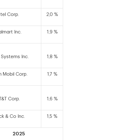
ntel Corp.
2,0 %
lmart Inc.
1,9 %
 Systems Inc.
1,8 %
 Mobil Corp.
1,7 %
T&T Corp.
1,6 %
k & Co Inc.
1,5 %
2025