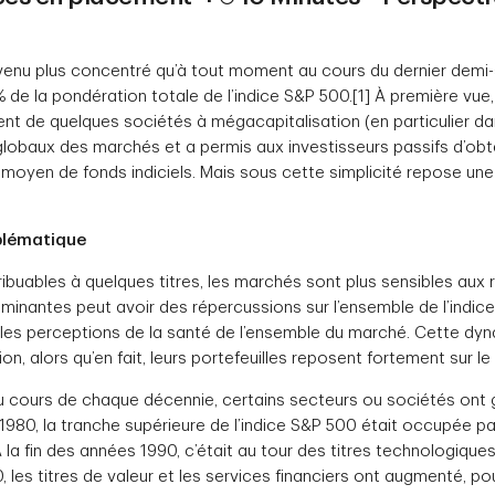
nu plus concentré qu’à tout moment au cours du dernier demi-siè
 de la pondération totale de l’indice S&P 500.[1] À première vue
ent de quelques sociétés à mégacapitalisation (en particulier d
globaux des marchés et a permis aux investisseurs passifs d’obte
oyen de fonds indiciels. Mais sous cette simplicité repose une s
blématique
ribuables à quelques titres, les marchés sont plus sensibles aux 
minantes peut avoir des répercussions sur l’ensemble de l’indi
les perceptions de la santé de l’ensemble du marché. Cette dy
ion, alors qu’en fait, leurs portefeuilles reposent fortement sur l
u cours de chaque décennie, certains secteurs ou sociétés ont g
1980, la tranche supérieure de l’indice S&P 500 était occupée pa
la fin des années 1990, c’était au tour des titres technologiques,
les titres de valeur et les services financiers ont augmenté, po