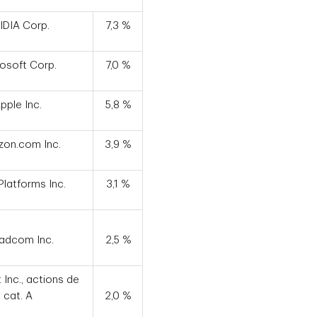
IDIA Corp.
7,3 %
osoft Corp.
7,0 %
pple Inc.
5,8 %
on.com Inc.
3,9 %
latforms Inc.
3,1 %
adcom Inc.
2,5 %
 Inc., actions de
cat. A
2,0 %