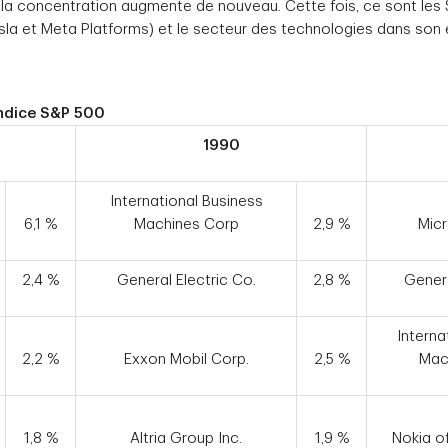
, la concentration augmente de nouveau. Cette fois, ce sont les
esla et Meta Platforms) et le secteur des technologies dans so
’indice S&P 500
1990
International Business
6,1 %
Machines Corp
2,9 %
Micr
2,4 %
General Electric Co.
2,8 %
Genera
Interna
2,2 %
Exxon Mobil Corp.
2,5 %
Mac
1,8 %
Altria Group Inc.
1,9 %
Nokia o