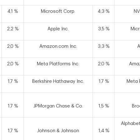
4,1 %
Microsoft Corp.
4,3 %
NV
2,2 %
Apple Inc.
3,5 %
Micr
2,0 %
Amazon.com Inc.
3,3 %
A
2,0 %
Meta Platforms Inc.
2,0 %
Amaz
1,7 %
Berkshire Hathaway Inc.
1,7 %
Meta P
1,7 %
JPMorgan Chase & Co.
1,5 %
Bro
Alphabet
1,7 %
Johnson & Johnson
1,4 %