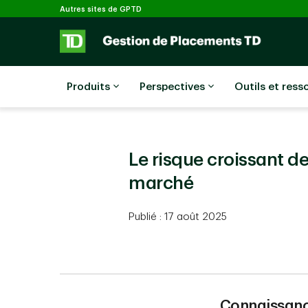
Sélectionné
Passer au contenu principal
Autres sites de GPTD
Produits
Perspectives
Outils et ress
Le risque croissant d
marché
Publié : 17 août 2025
Connaissan