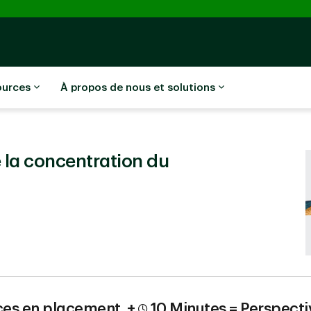
ources
À propos de nous et solutions
e la concentration du
ces en placement
+
10 Minutes =
Perspecti