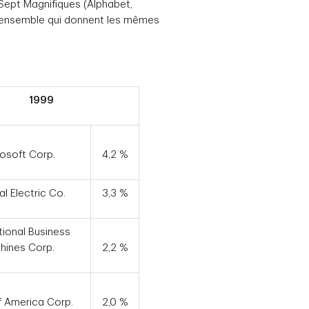
 Sept Magnifiques (Alphabet,
n ensemble qui donnent les mêmes
1999
osoft Corp.
4,2 %
l Electric Co.
3,3 %
tional Business
hines Corp.
2,2 %
f America Corp.
2,0 %