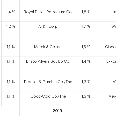
1,4 %
Royal Dutch Petroleum Co.
1,8 %
I
1,2 %
AT&T Corp.
1,7 %
Wa
1,1 %
Merck & Co Inc.
1,5 %
Cisco
1,1 %
Bristol-Myers Squibb Co.
1,4 %
Exxon
1,1 %
Procter & Gamble Co./The
1,3 %
A
1,1 %
Coca-Cola Co./The
1,3 %
Merc
2019