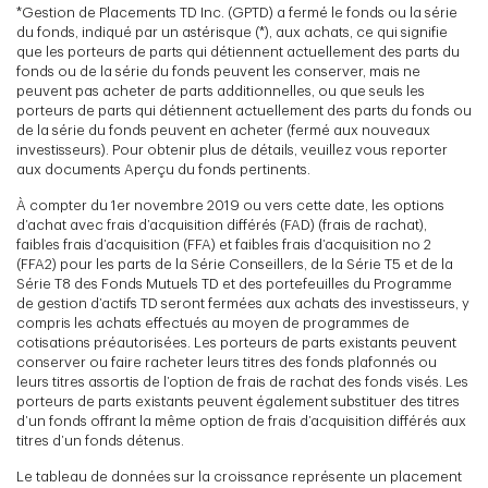
*Gestion de Placements TD Inc. (GPTD) a fermé le fonds ou la série
du fonds, indiqué par un astérisque (*), aux achats, ce qui signifie
que les porteurs de parts qui détiennent actuellement des parts du
fonds ou de la série du fonds peuvent les conserver, mais ne
peuvent pas acheter de parts additionnelles, ou que seuls les
porteurs de parts qui détiennent actuellement des parts du fonds ou
de la série du fonds peuvent en acheter (fermé aux nouveaux
investisseurs). Pour obtenir plus de détails, veuillez vous reporter
aux documents Aperçu du fonds pertinents.
À compter du 1er novembre 2019 ou vers cette date, les options
d’achat avec frais d’acquisition différés (FAD) (frais de rachat),
faibles frais d’acquisition (FFA) et faibles frais d’acquisition no 2
(FFA2) pour les parts de la Série Conseillers, de la Série T5 et de la
Série T8 des Fonds Mutuels TD et des portefeuilles du Programme
de gestion d’actifs TD seront fermées aux achats des investisseurs, y
compris les achats effectués au moyen de programmes de
cotisations préautorisées. Les porteurs de parts existants peuvent
conserver ou faire racheter leurs titres des fonds plafonnés ou
leurs titres assortis de l’option de frais de rachat des fonds visés. Les
porteurs de parts existants peuvent également substituer des titres
d’un fonds offrant la même option de frais d’acquisition différés aux
titres d’un fonds détenus.
Le tableau de données sur la croissance représente un placement