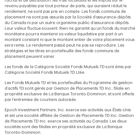
rachat et de distribution, les frais facultatifs et les impôts sur le
revenu payables par tout porteur de parts, qui auraient réduit le
rendement, ne sont pas pris en compte. Les fonds communs de
placement ne sont pas assurés par la Société d’assurance-dépôts
du Canada ni par un autre organisme public d’assurance-dépôts.
Leur valeur fluctue souvent. Rien ne garantit qu’un fonds du marché
monétaire pourra maintenir sa valeur liquidative par part à un
montant constant ni que le montant entier de votre placement vous
sera remis. Le rendement passé peut ne pas se reproduire. Les
stratégies et les titres en portefeuille des fonds communs de
placement peuvent varier.
Les fonds de la Catégorie Société Fonds Mutuels TD sont émis par
Catégorie Société Fonds Mutuels TD Ltée.
Les Fonds Mutuels TD et les portefeuilles du Programme de gestion
d’actifs TD sont gérés par Gestion de Placements TD Inc., filiale en
propriété exclusive de La Banque Toronto-Dominion, et sont offerts
par l’entremise de courtiers autorisés.
Epoch Investment Partners, Inc. exerce ses activités aux États-Unis
et est une société affiliée de Gestion de Placements TD Inc. Gestion
de Placements TD Inc. exerce ses activités au Canada. Les deux
sociétés sont des filiales en propriété exclusive de La Banque
Toronto-Dominion.