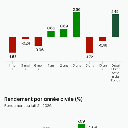
Bar chart with 9 bars.
2.66
2.45
Bar chart for historical performance of the fund
The chart has 1 X axis displaying categories.
The chart has 1 Y axis displaying values. Range: -2 to 4.
0.89
0.66
-0.24
-0.48
-0.96
-1.68
-1.72
1 moi
3 moi
6 moi
1 an
2 ans
3 ans
5 ans
10 an
Depui
s
s
s
s
s la cr
éatio
n du
Fonds
End of interactive chart.
Rendement par année civile (%)
Rendement au juil. 31, 2026
Chart
7.69
Bar chart with 10 bars.
5.09