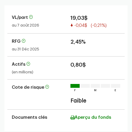
VL/part
19,03$
Valeur réduite
au 7 août 2026
-0,04$
(-0,21%)
RFG
2,45%
au 31 Déc 2025
Actifs
0,80$
(en millions)
Cote de risque
Faible
Documents clés
Aperçu du fonds