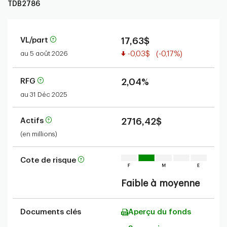
TDB2786
VL/part
17,63$
Valeur réduite
au 5 août 2026
-0,03$
(-0,17%)
RFG
2,04%
au 31 Déc 2025
Actifs
2716,42$
(en millions)
Cote de risque
Faible à moyenne
Documents clés
Aperçu du fonds