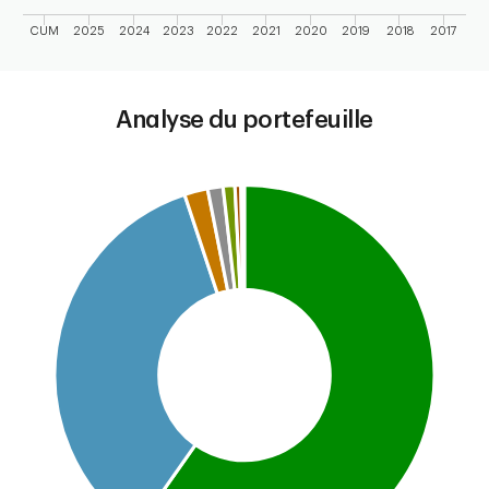
CUM
2025
2024
2023
2022
2021
2020
2019
2018
2017
End of interactive chart.
Analyse du portefeuille
Chart
Pie chart with 7 slices.
This is a portfolio analysis pie chart