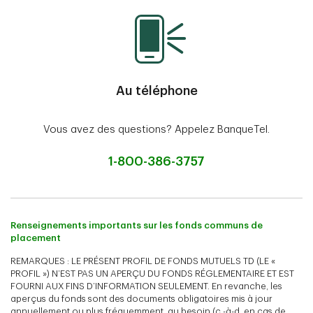
Au téléphone
Vous avez des questions? Appelez BanqueTel.
1-800-386-3757
Renseignements importants sur les fonds communs de
placement
REMARQUES : LE PRÉSENT PROFIL DE FONDS MUTUELS TD (LE «
PROFIL ») N’EST PAS UN APERÇU DU FONDS RÉGLEMENTAIRE ET EST
FOURNI AUX FINS D’INFORMATION SEULEMENT. En revanche, les
aperçus du fonds sont des documents obligatoires mis à jour
annuellement ou plus fréquemment, au besoin (c.-à-d. en cas de