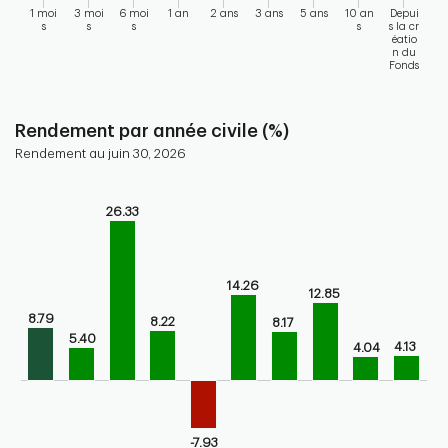
1 moi
3 moi
6 moi
1 an
2 ans
3 ans
5 ans
10 an
Depui
s
s
s
s
s la cr
éatio
n du
Fonds
End of interactive chart.
Rendement par année civile (%)
Rendement au juin 30, 2026
Chart
26.33
Bar chart with 10 bars.
Bar chart for calendar performance of the fund
The chart has 1 X axis displaying categories.
The chart has 1 Y axis displaying values. Range: -10 to 30.
14.26
12.85
8.79
8.22
8.17
5.40
4.13
4.04
-7.93