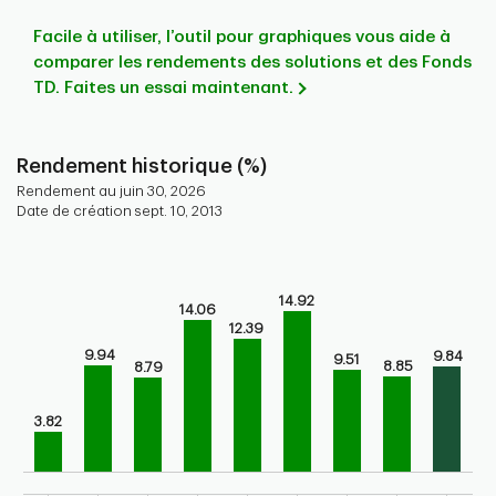
Facile à utiliser, l’outil pour graphiques vous aide à
comparer les rendements des solutions et des Fonds
TD. Faites un essai maintenant.
Rendement historique (%)
Rendement au juin 30, 2026
Date de création sept. 10, 2013
Chart
Bar chart with 9 bars.
14.92
Bar chart for historical performance of the fund
14.06
The chart has 1 X axis displaying categories.
12.39
The chart has 1 Y axis displaying values. Range: 0 to 20.
9.94
9.84
9.51
8.85
8.79
3.82