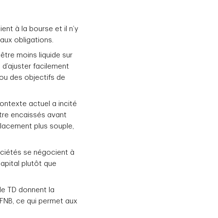
nt à la bourse et il n’y
aux obligations.
 être moins liquide sur
 d’ajuster facilement
 ou des objectifs de
contexte actuel a incité
tre encaissés avant
placement plus souple,
ciétés se négocient à
apital plutôt que
le TD donnent la
 FNB, ce qui permet aux