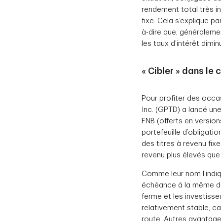
rendement total très i
fixe. Cela s’explique pa
à-dire que, généralemen
les taux d’intérêt dimi
« Cibler » dans le
Pour profiter des occa
Inc. (GPTD) a lancé u
FNB (offerts en version
portefeuille d’obligati
des titres à revenu fix
revenu plus élevés que 
Comme leur nom l’indiq
échéance à la même da
ferme et les investisse
relativement stable, ca
route. Autres avantage