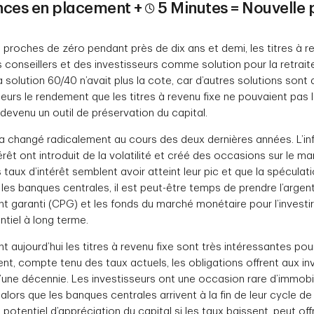
ces en placement +
5 Minutes = Nouvelle 
 proches de zéro pendant près de dix ans et demi, les titres à r
es conseillers et des investisseurs comme solution pour la retra
La solution 60/40 n’avait plus la cote, car d’autres solutions sont
seurs le rendement que les titres à revenu fixe ne pouvaient pas le
devenu un outil de préservation du capital.
 changé radicalement au cours des deux dernières années. L’infl
rêt ont introduit de la volatilité et créé des occasions sur le ma
taux d’intérêt semblent avoir atteint leur pic et que la spéculat
 les banques centrales, il est peut-être temps de prendre l’arge
t garanti (CPG) et les fonds du marché monétaire pour l’investir
ntiel à long terme.
t aujourd’hui les titres à revenu fixe sont très intéressantes po
nt, compte tenu des taux actuels, les obligations offrent aux in
d’une décennie. Les investisseurs ont une occasion rare d’immobi
alors que les banques centrales arrivent à la fin de leur cycle d
 potentiel d’appréciation du capital si les taux baissent, peut of