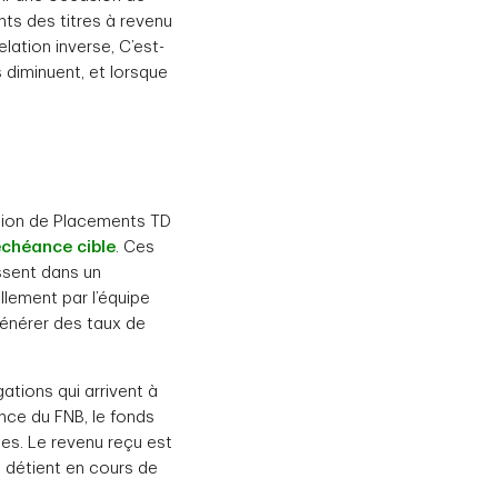
ts des titres à revenu
elation inverse, C’est-
s diminuent, et lorsque
stion de Placements TD
échéance cible
. Ces
issent dans un
llement par l’équipe
 générer des taux de
ations qui arrivent à
ce du FNB, le fonds
les. Le revenu reçu est
l détient en cours de