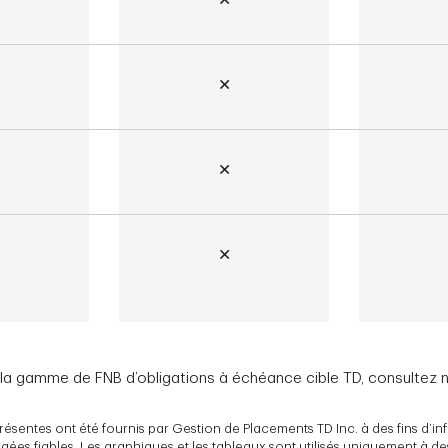
r la gamme de FNB d’obligations à échéance cible TD, consultez 
sentes ont été fournis par Gestion de Placements TD Inc. à des fins d’inf
es fiables. Les graphiques et les tableaux sont utilisés uniquement à des f