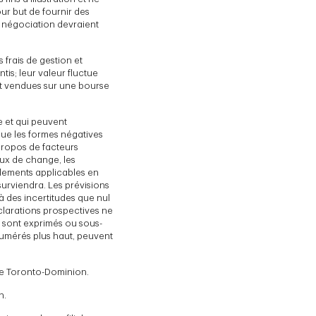
ur but de fournir des
e négociation devraient
frais de gestion et
ntis; leur valeur fluctue
et vendues sur une bourse
e et qui peuvent
 que les formes négatives
propos de facteurs
aux de change, les
glements applicables en
surviendra. Les prévisions
 à des incertitudes que nul
éclarations prospectives ne
i sont exprimés ou sous-
umérés plus haut, peuvent
que Toronto-Dominion.
n.