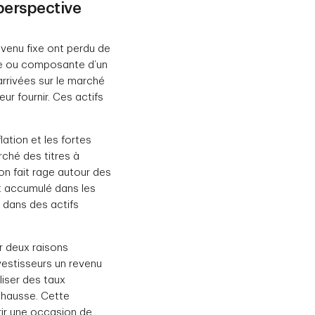
perspective
evenu fixe ont perdu de
ite ou composante d’un
 arrivées sur le marché
ur fournir. Ces actifs
ation et les fortes
rché des titres à
ion fait rage autour des
nt accumulé dans les
 dans des actifs
ur deux raisons
vestisseurs un revenu
liser des taux
e hausse. Cette
frir une occasion de