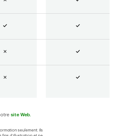
notre
site Web.
ormation seulement. Ils
ins d’illustration et ne