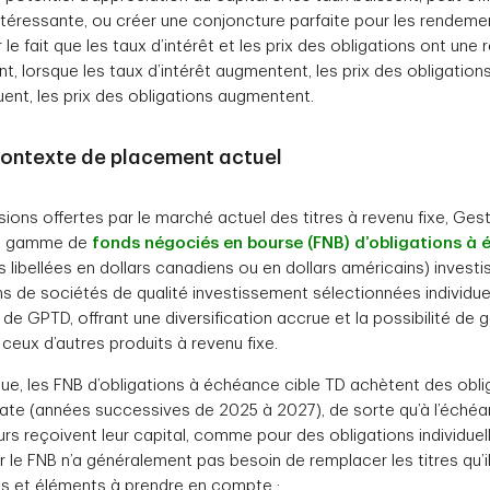
ntéressante, ou créer une conjoncture parfaite pour les rendemen
r le fait que les taux d’intérêt et les prix des obligations ont une r
t, lorsque les taux d’intérêt augmentent, les prix des obligation
nuent, les prix des obligations augmentent.
 contexte de placement actuel
sions offertes par le marché actuel des titres à revenu fixe, Ge
ne gamme de
fonds négociés en bourse (FNB) d’obligations à 
s libellées en dollars canadiens ou en dollars américains) invest
ons de sociétés de qualité investissement sélectionnées individue
e de GPTD, offrant une diversification accrue et la possibilité de
ceux d’autres produits à revenu fixe.
ue, les FNB d’obligations à échéance cible TD achètent des oblig
te (années successives de 2025 à 2027), de sorte qu’à l’échéan
urs reçoivent leur capital, comme pour des obligations individuel
r le FNB n’a généralement pas besoin de remplacer les titres qu’i
s et éléments à prendre en compte :