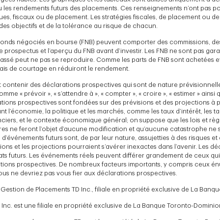
ou les rendements futurs des placements. Ces renseignements n’ont pas po
iques, fiscaux ou de placement. Les stratégies fiscales, de placement ou d
des objectifs et de la tolérance au risque de chacun.
onds négociés en bourse (FNB) peuvent comporter des commissions, des 
re le prospectus et l’aperçu du FNB avant d’investir. Les FNB ne sont pas gara
assé peut ne pas se reproduire. Comme les parts de FNB sont achetées 
rais de courtage en réduiront le rendement.
contenir des déclarations prospectives qui sont de nature prévisionnell
e « prévoir », « s’attendre à », « compter », « croire », « estimer » ainsi
ations prospectives sont fondées sur des prévisions et des projections à 
 l’économie, la politique et les marchés, comme les taux d’intérêt, les t
nciers, et le contexte économique général; on suppose que les lois et rè
tres ne feront l’objet d’aucune modification et qu’aucune catastrophe ne 
d d’événements futurs sont, de par leur nature, assujetties à des risques et
sions et les projections pourraient s’avérer inexactes dans l’avenir. Les d
tats futurs. Les événements réels peuvent différer grandement de ceux qu
tions prospectives. De nombreux facteurs importants, y compris ceux én
ous ne devriez pas vous fier aux déclarations prospectives.
 Gestion de Placements TD Inc., filiale en propriété exclusive de La Ban
Inc. est une filiale en propriété exclusive de La Banque Toronto-Dominio