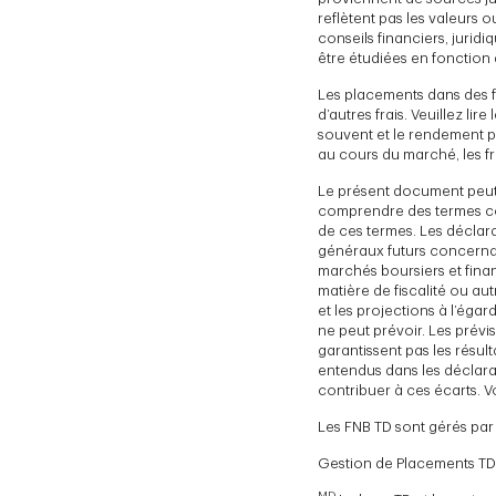
reflètent pas les valeurs 
conseils financiers, jurid
être étudiées en fonction 
Les placements dans des f
d’autres frais. Veuillez li
souvent et le rendement p
au cours du marché, les f
Le présent document peut 
comprendre des termes comm
de ces termes. Les déclar
généraux futurs concernant
marchés boursiers et fina
matière de fiscalité ou au
et les projections à l’égar
ne peut prévoir. Les prévi
garantissent pas les résul
entendus dans les déclara
contribuer à ces écarts. V
Les FNB TD sont gérés par
Gestion de Placements TD 
MD