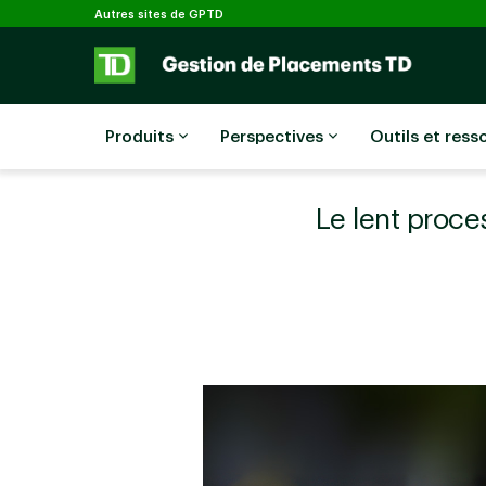
Sélectionné
Passer au contenu principal
Autres sites de GPTD
Produits
Perspectives
Outils et ress
Le lent proc