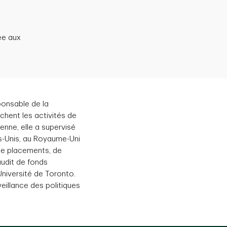
ée aux
.
ponsable de la
uchent les activités de
nne, elle a supervisé
s-Unis, au Royaume-Uni
de placements, de
audit de fonds
niversité de Toronto.
eillance des politiques