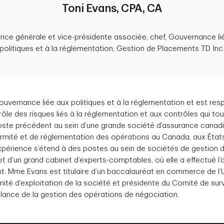
Toni Evans, CPA, CA
trice générale et vice-présidente associée, chef, Gouvernance li
politiques et à la réglementation, Gestion de Placements TD Inc
uvernance liée aux politiques et à la réglementation et est res
rôle des risques liés à la réglementation et aux contrôles qui to
oste précédent au sein d’une grande société d’assurance canadie
rmité et de réglementation des opérations au Canada, aux État
périence s’étend à des postes au sein de sociétés de gestion 
t d’un grand cabinet d’experts-comptables, où elle a effectué l’
 Mme Evans est titulaire d’un baccalauréat en commerce de l’U
ité d’exploitation de la société et présidente du Comité de surv
llance de la gestion des opérations de négociation.