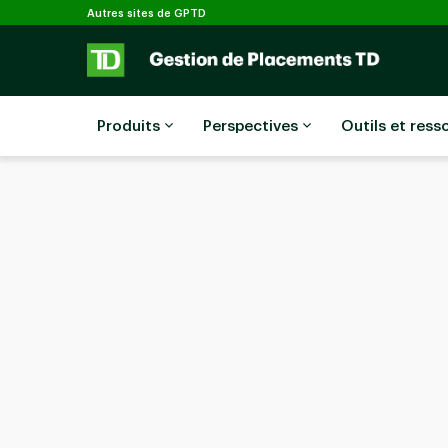
Sélectionné
Passer au contenu principal
Autres sites de GPTD
Produits
Perspectives
Outils et ress