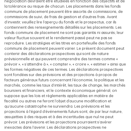
négociation devraient être étudiées en fonction des objectifs et de
la tolérance au risque de chacun. Les placements dans les fonds
communs de placement peuvent être assortis de commissions, de
commissions de suivi, de frais de gestion et d’autres frais. Avant
d’investir, veuillez lire l’aperçu du fonds et le prospectus, car ils
contiennent des renseignements détaillés sur les placements. Les
fonds communs de placement ne sont pas garantis ni assurés; leur
valeur fluctue souvent et le rendement passé peut ne pas se
reproduire. Les stratégies et les titres en portefeuille des fonds
communs de placement peuvent varier. Le présent document peut
contenir des déclarations prospectives qui sont de nature
prévisionnelle et qui peuvent comprendre des termes comme «
prévoir », « s’attendre à », « compter », « croire », « estimer » ainsi que
les formes négatives de ces termes. Les déclarations prospectives
sont fondées sur des prévisions et des projections à propos de
facteurs généraux futurs concernant l’économie, la politique et les
marchés, comme les taux d’intérêt, les taux de change, les marchés
boursiers et financiers, et le contexte économique général; on
suppose que les lois et règlements applicables en matière de
fiscalité ou autres ne feront l’objet d’aucune modification et
qu’aucune catastrophe ne surviendra. Les prévisions et les
projections à l’égard d’événements futurs sont, de par leur nature,
assujetties à des risques et à des incertitudes que nul ne peut
prévoir. Les prévisions et les projections pourraient s’avérer
inexactes dans l’avenir. Les déclarations prospectives ne