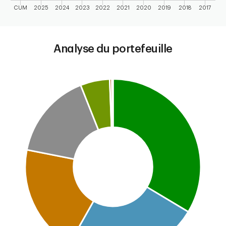
CUM
2025
2024
2023
2022
2021
2020
2019
2018
2017
End of interactive chart.
Analyse du portefeuille
Chart
Pie chart with 8 slices.
This is a portfolio analysis pie chart