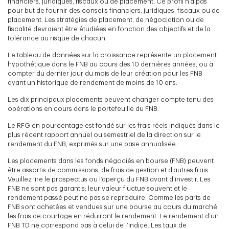
financiers, juridiques, fiscaux ou de placement. Ce profil n’a pas
pour but de fournir des conseils financiers, juridiques, fiscaux ou de
placement. Les stratégies de placement, de négociation ou de
fiscalité devraient être étudiées en fonction des objectifs et de la
tolérance au risque de chacun.
Le tableau de données sur la croissance représente un placement
hypothétique dans le FNB au cours des 10 dernières années, ou à
compter du dernier jour du mois de leur création pour les FNB
ayant un historique de rendement de moins de 10 ans.
Les dix principaux placements peuvent changer compte tenu des
opérations en cours dans le portefeuille du FNB.
Le RFG en pourcentage est fondé sur les frais réels indiqués dans le
plus récent rapport annuel ou semestriel de la direction sur le
rendement du FNB, exprimés sur une base annualisée.
Les placements dans les fonds négociés en bourse (FNB) peuvent
être assortis de commissions, de frais de gestion et d’autres frais.
Veuillez lire le prospectus ou l’aperçu du FNB avant d’investir. Les
FNB ne sont pas garantis; leur valeur fluctue souvent et le
rendement passé peut ne pas se reproduire. Comme les parts de
FNB sont achetées et vendues sur une bourse au cours du marché,
les frais de courtage en réduiront le rendement. Le rendement d’un
FNB TD ne correspond pas à celui de l’indice. Les taux de