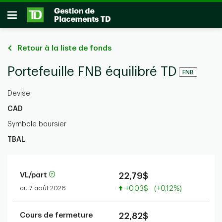
Passer au contenu principal
Ouvrir
Retour à la liste de fonds
Portefeuille FNB équilibré TD
FNB
Devise
CAD
Symbole boursier
TBAL
VL/part
22,79$
Valeur accrue
au 7 août 2026
+0,03$
(+0,12%)
Cours de fermeture
22,82$