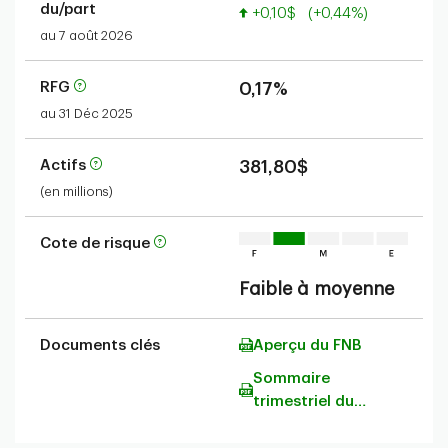
du/part
Valeur accrue
+0,10$
(+0,44%)
au 7 août 2026
RFG
0,17%
au 31 Déc 2025
Actifs
381,80$
(en millions)
Cote de risque
Faible à moyenne
Documents clés
Aperçu du FNB
Sommaire
trimestriel du
portefeuille