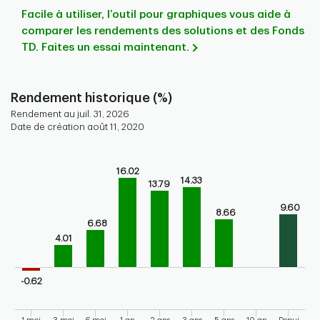
Facile à utiliser, l’outil pour graphiques vous aide à
comparer les rendements des solutions et des Fonds
TD. Faites un essai maintenant.
Rendement historique (%)
Rendement au juil. 31, 2026
Date de création août 11, 2020
Chart
Bar chart with 9 bars.
16.02
14.33
13.79
Bar chart for historical performance of the fund
The chart has 1 X axis displaying categories.
9.60
8.66
The chart has 1 Y axis displaying values. Range: -5 to 20.
6.68
4.01
-0.62