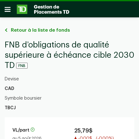
Passer au contenu principal
Ouvrir
Retour à la liste de fonds
FNB d’obligations de qualité
supérieure à échéance cible 2030
TD
FNB
Devise
CAD
Symbole boursier
TBCJ
VL/part
25,79$
Valeur réduite
au 5 août 2026
-0,00$
(-0,00%)