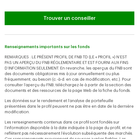
Trouver un conseiller
Renseignements importants sur les fonds
REMARQUES : LE PRÉSENT PROFIL DE FNB TD (LE « PROFIL ») N’EST
PAS UN APERÇU DU FNB RÉGLEMENTAIRE ET EST FOURNI AUX FINS
D’INFORMATION SEULEMENT. En revanche, les aperçus du FNB sont
des documents obligatoires mis à jour annuellement ou plus
fréquemment, au besoin (c.-à-d. en cas de modification, etc.). Pour
consulter l’aperçu du FNB, téléchargez-le à partir de la section des
documents et des ressources de la page Web de la fiche du fonds.
Les données sur le rendement et l’analyse de portefeuille
présentées dans le profil peuvent ne pas être en date de la dernière
modification.
Les renseignements contenus dans ce profil sont fondés sur
l’information disponible à la date indiquée à la page du profil, et ne
reflètent pas nécessairement l’évolution subséquente des marchés.
Ces renseignements proviennent de sources jugées fiables. Les