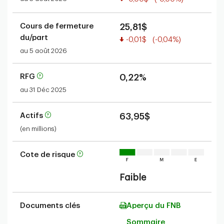
Cours de fermeture
25,81$
du/part
Valeur réduite
-0,01$
(-0,04%)
au 5 août 2026
RFG
0,22%
au 31 Déc 2025
Actifs
63,95$
(en millions)
Cote de risque
Faible
Documents clés
Aperçu du FNB
Sommaire