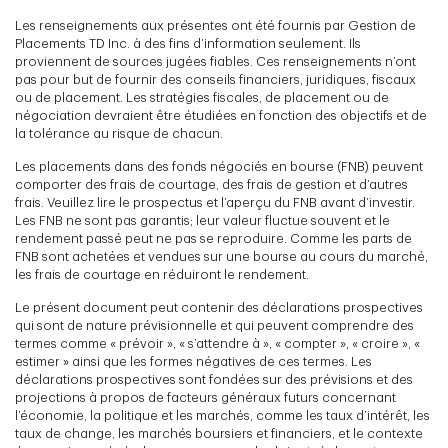
Les renseignements aux présentes ont été fournis par Gestion de
Placements TD Inc. à des fins d’information seulement. Ils
proviennent de sources jugées fiables. Ces renseignements n’ont
pas pour but de fournir des conseils financiers, juridiques, fiscaux
ou de placement. Les stratégies fiscales, de placement ou de
négociation devraient être étudiées en fonction des objectifs et de
la tolérance au risque de chacun.
Les placements dans des fonds négociés en bourse (FNB) peuvent
comporter des frais de courtage, des frais de gestion et d’autres
frais. Veuillez lire le prospectus et l’aperçu du FNB avant d’investir.
Les FNB ne sont pas garantis; leur valeur fluctue souvent et le
rendement passé peut ne pas se reproduire. Comme les parts de
FNB sont achetées et vendues sur une bourse au cours du marché,
les frais de courtage en réduiront le rendement.
Le présent document peut contenir des déclarations prospectives
qui sont de nature prévisionnelle et qui peuvent comprendre des
termes comme « prévoir », « s’attendre à », « compter », « croire », «
estimer » ainsi que les formes négatives de ces termes. Les
déclarations prospectives sont fondées sur des prévisions et des
projections à propos de facteurs généraux futurs concernant
l’économie, la politique et les marchés, comme les taux d’intérêt, les
taux de change, les marchés boursiers et financiers, et le contexte