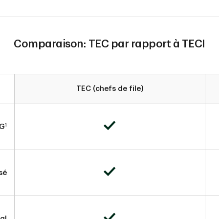
Comparaison: TEC par rapport à TECI
TEC (chefs de file)
1
NG
sé
al