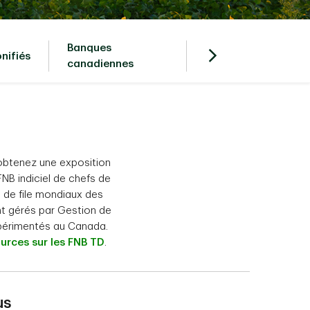
Banques
Obligations à
nifiés
canadiennes
échéance cible
obtenez une exposition
NB indiciel de chefs de
s de file mondiaux des
nt gérés par Gestion de
xpérimentés au Canada.
urces sur les FNB TD
.
us