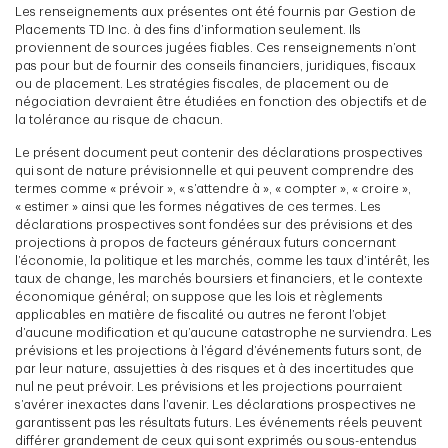
Les renseignements aux présentes ont été fournis par Gestion de
Placements TD Inc. à des fins d’information seulement. Ils
proviennent de sources jugées fiables. Ces renseignements n’ont
pas pour but de fournir des conseils financiers, juridiques, fiscaux
ou de placement. Les stratégies fiscales, de placement ou de
négociation devraient être étudiées en fonction des objectifs et de
la tolérance au risque de chacun.
Le présent document peut contenir des déclarations prospectives
qui sont de nature prévisionnelle et qui peuvent comprendre des
termes comme « prévoir », « s’attendre à », « compter », « croire »,
« estimer » ainsi que les formes négatives de ces termes. Les
déclarations prospectives sont fondées sur des prévisions et des
projections à propos de facteurs généraux futurs concernant
l’économie, la politique et les marchés, comme les taux d’intérêt, les
taux de change, les marchés boursiers et financiers, et le contexte
économique général; on suppose que les lois et règlements
applicables en matière de fiscalité ou autres ne feront l’objet
d’aucune modification et qu’aucune catastrophe ne surviendra. Les
prévisions et les projections à l’égard d’événements futurs sont, de
par leur nature, assujetties à des risques et à des incertitudes que
nul ne peut prévoir. Les prévisions et les projections pourraient
s’avérer inexactes dans l’avenir. Les déclarations prospectives ne
garantissent pas les résultats futurs. Les événements réels peuvent
différer grandement de ceux qui sont exprimés ou sous-entendus