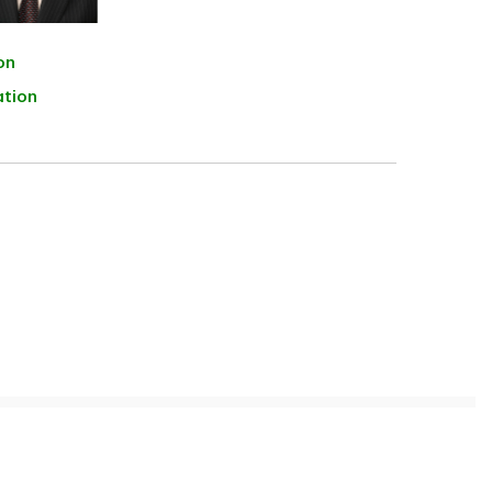
on
ation