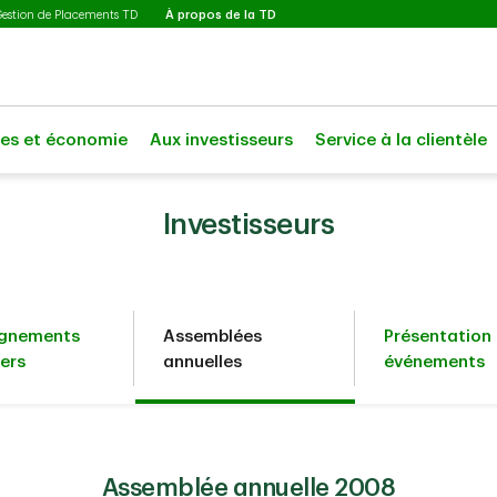
Sélectionné
Gestion de Placements TD
À propos de la TD
les et économie
Aux investisseurs
Service à la clientèle
Investisseurs
ignements
Assemblées
Présentation 
iers
annuelles
événements
Assemblée annuelle 2008