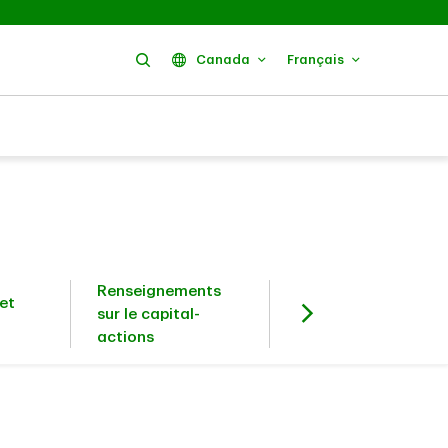
Rechercher
Canada
Français
Renseignements
et
Investisseurs en
sur le capital-
titres à revenu fixe
actions