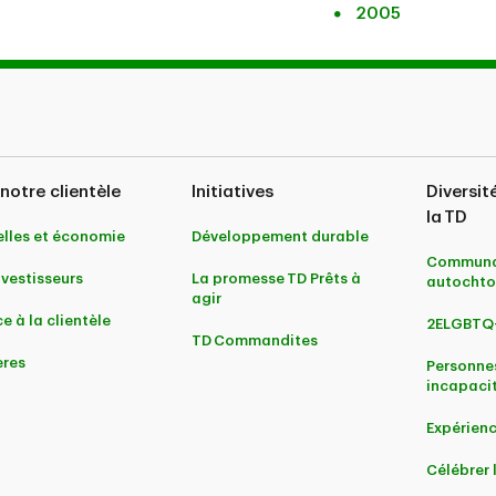
2005
notre clientèle
Initiatives
Diversit
la TD
lles et économie
Développement durable
Communa
nvestisseurs
La promesse TD Prêts à
autochto
agir
e à la clientèle
2ELGBTQ
TD Commandites
ères
Personne
incapaci
Expérienc
Célébrer