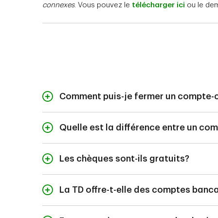
connexes
. Vous pouvez le
télécharger ici
ou le dem
Comment puis-je fermer un compte-
Pour fermer votre com
près ou à appeler Ba
Quelle est la différence entre un c
Les comptes-chèques 
d’épargne peuvent vou
Les chèques sont-ils gratuits?
Tout dépend du type
inclure des chèques g
La TD offre-t-elle des comptes banca
la page
Comptes banc
Oui, le compte-chèqu
comptes.
Supplément de revenu 