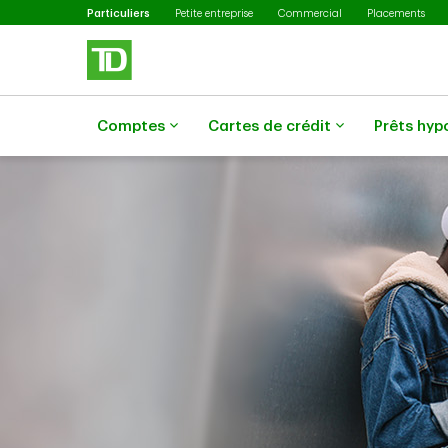
Sélectionné
Passer au contenu principal
Particuliers
Petite entreprise
Commercial
Placements
Comptes
Cartes de crédit
Prêts hyp