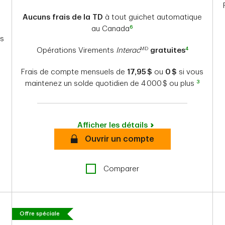
Aucuns frais de la TD
à tout guichet automatique
6
au Canada
us
MD
4
Opérations Virements
Interac
gratuites
Frais de compte mensuels de
17,95 $
ou
0 $
si vous
3
maintenez un solde quotidien de 4 000 $ ou plus
Afficher les détails
secure
Ouvrir un compte
Comparer
Offre spéciale