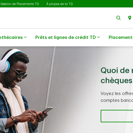
Gestion de Placements TD
À propos de la TD
Rech
othécaires
Prêts et lignes de crédit TD
Placement
Quoi de 
chèques
Voyez les offre
comptes banca