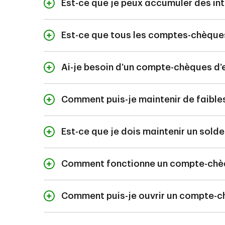
Est-ce que je peux accumuler des i
Autochtones du Canad
Oui, le compte-chèqu
conditions s’appliqu
US vous permettent d
permet un nombre illi
Est-ce que tous les comptes-chèques
s’appliquent.
Oui. Tous les compte
carte de débit à vot
Ai-je besoin d’un compte-chèques d’e
d’effectuer un nombre 
Même si la TD ne vous
même compte-chèques 
Comment puis-je maintenir de faible
Comprendre à quelle f
déterminer le type d
Est-ce que je dois maintenir un so
annulent les frais me
Non. Toutefois, un so
suivants : forfait ba
Comment fonctionne un compte-chè
Un compte-chèques es
achats courants. Dé
Comment puis-je ouvrir un compte-
Vous pouvez ouvrir l
valide, les renseign