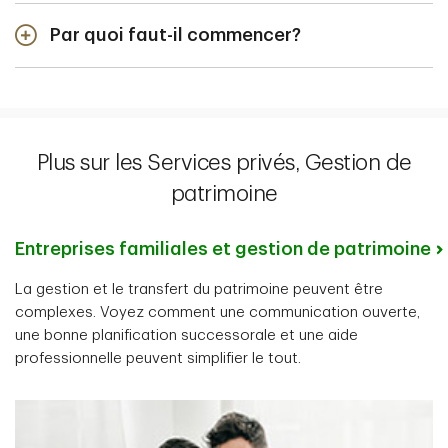
Lorsque vous rencontrerez votre conseiller, attendez-
Par quoi faut-il commencer?
vous à avoir une conversation détaillée sur vos
finances, vos objectifs pour votre patrimoine et vos
Tout d'abord, pensez à vos objectifs et au moment où
priorités. Plus vous lui donnez de renseignements, plus
vous souhaitez les atteindre, puis
trouvez un
votre plan sera étoffé.
conseiller
.
Plus sur les Services privés, Gestion de
patrimoine
Entreprises familiales et gestion de patrimoine
La gestion et le transfert du patrimoine peuvent être
complexes. Voyez comment une communication ouverte,
une bonne planification successorale et une aide
professionnelle peuvent simplifier le tout.