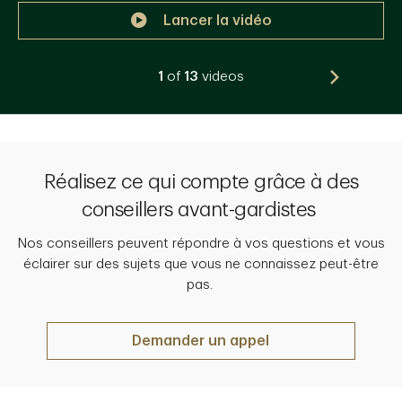
Lancer la vidéo
Lancer la vidéo
Lancer la vidéo
Lancer la vidéo
Lancer la vidéo
Lancer la vidéo
Lancer la vidéo
Lancer la vidéo
Lancer la vidéo
Lancer la vidéo
Lancer la vidéo
Lancer la vidéo
Lancer la vidéo
1
of
13
videos
Réalisez ce qui compte grâce à des
conseillers avant-gardistes
Nos conseillers peuvent répondre à vos questions et vous
éclairer sur des sujets que vous ne connaissez peut-être
pas.
Demander un appel