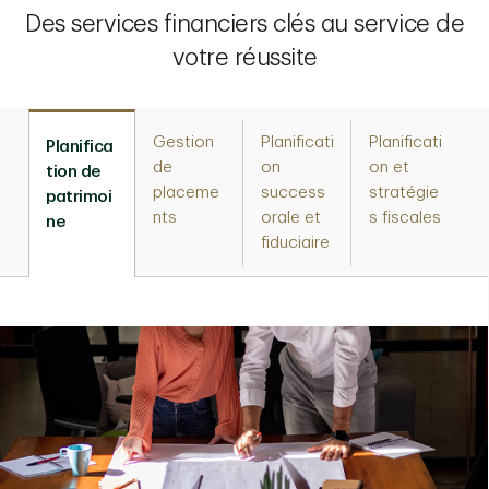
Des services financiers clés au service de
votre réussite
Gestion
Planificati
Planificati
Planifica
de
on
on et
tion de
placeme
success
stratégie
patrimoi
nts
orale et
s fiscales
ne
fiduciaire