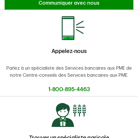
Communiquez avec un directeur de com
Communiquer avec nous
Appelez-nous
Parlez à un spécialiste des Services bancaires aux PME de
notre Centre-conseils des Services bancaires aux PME.
1-800-895-4463
Trouver un spécialiste agricole