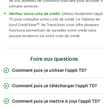
de vos données de connexion bancaire pour accéder à
certains services.
Vérifiez votre cote de crédit
: Utilisez facilement l’appli
TD pour consulter votre cote de crédit. Le Tableau de
MD
bord CreditView
de TransUnion vous offre plusieurs
fonctions permettant de surveiller votre crédit sans
aucune incidence sur votre cote de crédit.
Foire aux questions
Comment puis-je utiliser l’appli TD?
Apprenez comment utiliser l’appli TD pour faire vos
opérations bancaires en toute sécurité et en toute
Comment puis-je télécharger l’appli TD?
confiance, où que vous soyez.
Cliquez ici
pour trouver
Vous pouvez télécharger l’appli TD en suivant les
des tutoriels sur notre appli bancaire canadienne pour
quelques étapes faciles ci-dessous :
iOS et Android.
Comment puis-je mettre à jour l’appli TD?