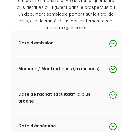
entièrement sous réserve des renseignements
plus détaillés qui figurent dans le prospectus ou
un document semblable portant sur le titre; de
plus, elle devrait être lue conjointement avec
ces renseignements.
Date d'émission
1
7/29/2021
Monnaie / Montant émis (en millions)
2
09/14/2022
1
1 750 CAD
Date de rachat facultatif la plus
proche
3
10/17/2022
2
1 500 CAD
(1)
1
10/31/2026
Date d'échéance