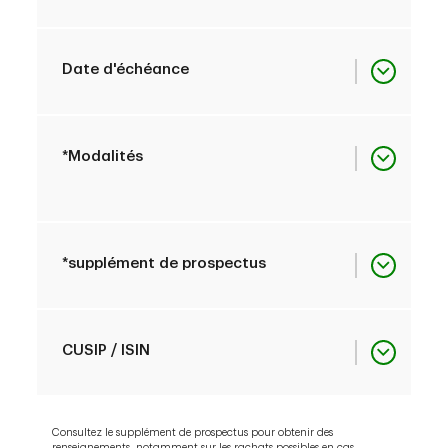
US89116C4H77
1
07/31/2029
Date d'échéance
89116WJM6 /
7
CA89116WJM60
1
NA
*Modalités
PDF
*supplément de prospectus
1
1
PDF
CUSIP / ISIN
Consultez le supplément de prospectus pour obtenir des
285671485 /
1
renseignements, notamment sur les rachats possibles en cas