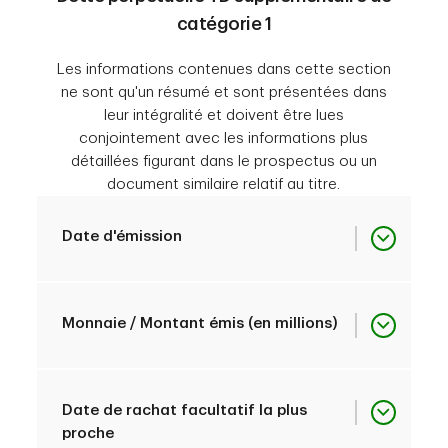
89117GLM7 /
2
catégorie 1
CA89117GLM73
7
07/31/2031
6
10/31/2085
5
PDF
4
PDF
Les informations contenues dans cette section
ne sont qu'un résumé et sont présentées dans
89117F8Z5 /
leur intégralité et doivent être lues
7
07/31/2086
3
US89117F8Z56
conjointement avec les informations plus
6
PDF
5
PDF
détaillées figurant dans le prospectus ou un
document similaire relatif au titre.
89116CKP1 /
7
PDF
4
6
PDF
Date d'émission
US89116CKP13
7
PDF
1
07/05/2024
Monnaie / Montant émis (en millions)
89116CVK0 /
5
CA89116CVK03
1
SGD 310
Date de rachat facultatif la plus
proche
89116C 4H7/
6