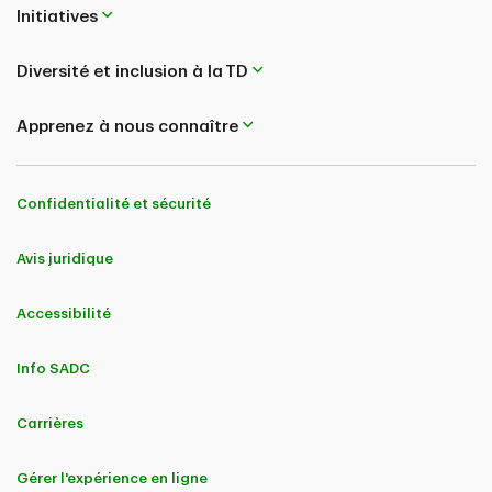
Initiatives
novembre
PDF
-
octobre
Diversité et inclusion à la TD
Apprenez à nous connaître
décembre
PDF
-
novembre
Confidentialité et sécurité
-
décembre
Avis juridique
Accessibilité
Info SADC
Carrières
Gérer l'expérience en ligne