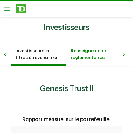
Passer au contenu principal
Ouvert
Investisseurs
sur
Investisseurs en
Renseignements
Co
titres à revenu fixe
réglementaires
no
Genesis Trust II
Rapport mensuel sur le portefeuille.