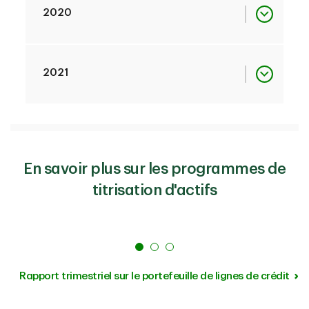
2020
-
janvier
2021
-
février
janvier
PDF
En savoir plus sur les programmes de
-
mars
titrisation d'actifs
février
PDF
avril
PDF
mars
PDF
Rapport trimestriel sur le portefeuille de lignes de crédit
mai
PDF
avril
PDF