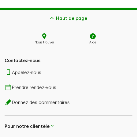
Haut de page
juin
PDF
mai
PDF
Nous trouver
Aide
juillet
PDF
juin
PDF
Contactez-nous
Appelez-nous
août
PDF
juillet
PDF
Prendre rendez-vous
septembre
PDF
-
août
Donnez des commentaires
octobre
PDF
Pour notre clientèle
-
septembre