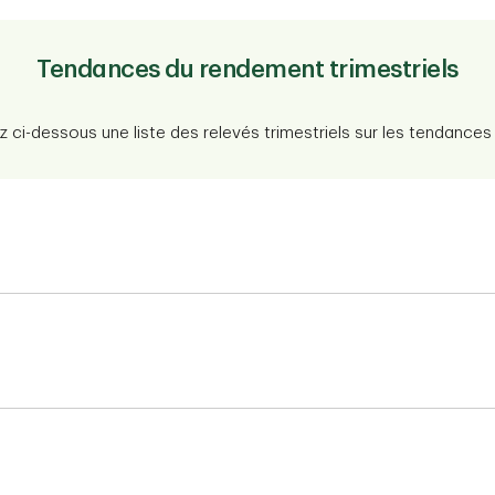
Tendances du rendement trimestriels
 ci-dessous une liste des relevés trimestriels sur les tendance
4
2025
2026
PDF
PDF
0
2021
2022
PDF
PDF