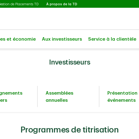
Sélectionné
Gestion de Placements TD
À propos de la TD
les et économie
Aux investisseurs
Service à la clientèle
Investisseurs
ignements
Assemblées
Présentation 
iers
annuelles
événements
Programmes de titrisation