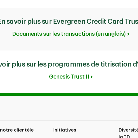
PDF
PDF
2017
2018
En savoir plus sur Evergreen Credit Card Trus
PDF
PDF
PDF
Documents sur les transactions (en anglais)
PDF
PDF
PDF
PDF
PDF
PDF
PDF
voir plus sur les programmes de titrisation d'
Genesis Trust II
PDF
PDF
PDF
PDF
PDF
PDF
notre clientèle
Initiatives
Diversit
la TD