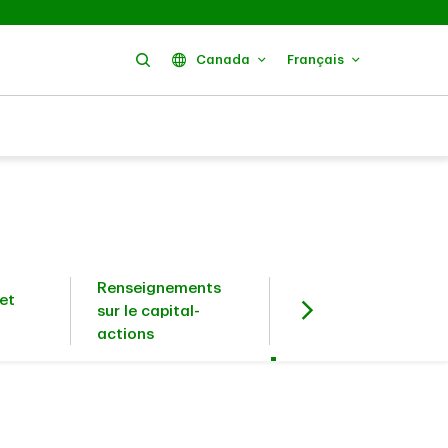
Rechercher
Canada
Français
Renseignements
et
Investisseurs en
sur le capital-
titres à revenu fixe
actions