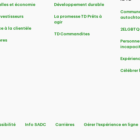
lles et économie
Développement durable
Communa
nvestisseurs
La promesse TD Prêts à
autochto
agir
e à la clientèle
2ELGBTQ
TD Commandites
ères
Personne
incapaci
Expérienc
Célébrer
sibilité
Info SADC
Carrières
Gérer l'expérience en ligne