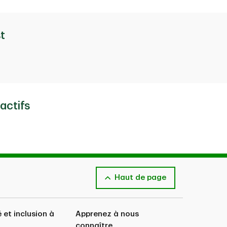
PDF
2019
t
PDF
PDF
PDF
PDF
actifs
PDF
PDF
Haut de page
PDF
é et inclusion à
Apprenez à nous
connaître