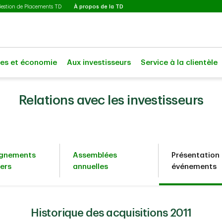
Sélectionné
Gestion de Placements TD
À propos de la TD
les et économie
Aux investisseurs
Service à la clientèle
Relations avec les investisseurs
ignements
Assemblées
Présentation 
iers
annuelles
événements
Historique des acquisitions 2011