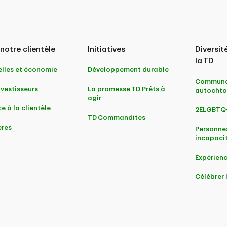
notre clientèle
Initiatives
Diversit
la TD
lles et économie
Développement durable
Communa
nvestisseurs
La promesse TD Prêts à
autochto
agir
e à la clientèle
2ELGBTQ
TD Commandites
ères
Personne
incapaci
Expérienc
Célébrer