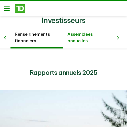
Passer au contenu principal
Ouvert
Investisseurs
Renseignements
Assemblées
Pré
été
financiers
annuelles
év
Rapports annuels 2025