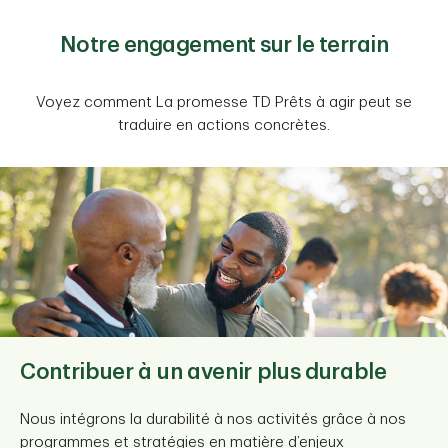
Notre engagement sur le terrain
Voyez comment La promesse TD Prêts à agir peut se
traduire en actions concrètes.
Contribuer à un avenir plus durable
Soutenir des collectivités diversifiées
Collaborer avec les communautés
Engagés à faire progresser la vérité et
Toujours fiers. Toujours de l’avant.
La scène est prête pour vibrer
noires
la réconciliation
ensemble
Nous intégrons la durabilité à nos activités grâce à nos
La diversité et l’inclusion sont des valeurs fondamentales
Nous favorisons des changements positifs pour la
programmes et stratégies en matière d’enjeux
qui nous aident à soutenir nos clients, collègues et
communauté 2ELGBTQ+ en soutenant des programmes