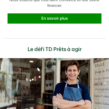
Nous voulons que tous aient confiance en leur avenir
financier.
Sécurité financière En savoir plus
En savoir plus
Le défi TD Prêts à agir