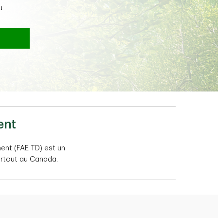
u.
ent
ent (FAE TD) est un
artout au Canada.