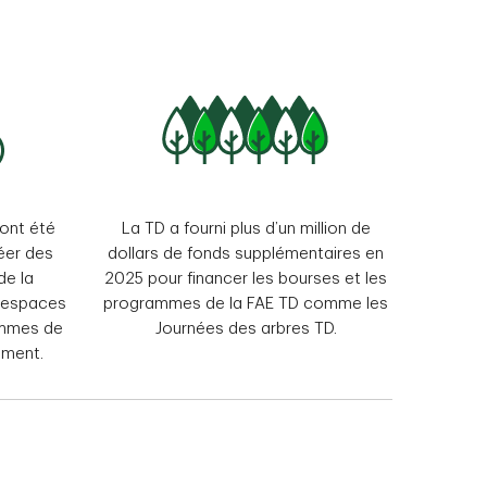
 ont été
La TD a fourni plus d’un million de
éer des
dollars de fonds supplémentaires en
de la
2025 pour financer les bourses et les
s espaces
programmes de la FAE TD comme les
ammes de
Journées des arbres TD.
ement.