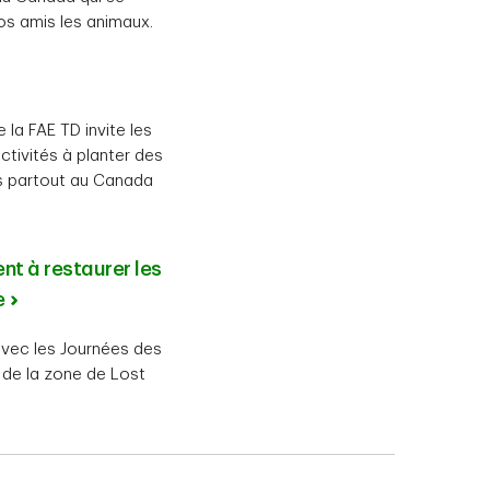
os amis les animaux.
la FAE TD invite les
ctivités à planter des
és partout au Canada
nt à restaurer les
e
avec les Journées des
n de la zone de Lost