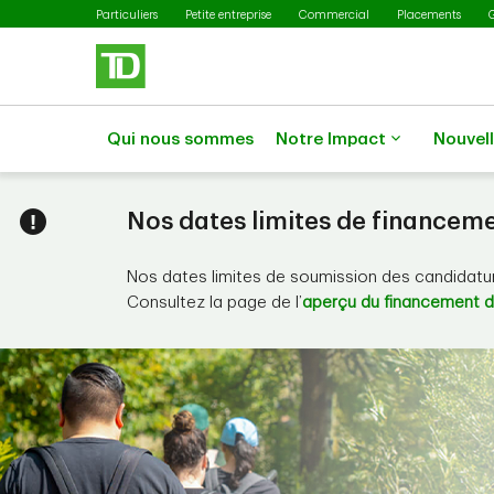
Passer au contenu principal
Particuliers
Petite entreprise
Commercial
Placements
Qui nous sommes
Notre Impact
Nouvel
Nos dates limites de financem
Nos dates limites de soumission des candidature
Consultez la page de l’
aperçu du financement d