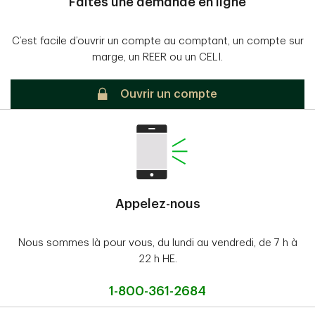
Faites une demande en ligne
C’est facile d’ouvrir un compte au comptant, un compte sur
marge, un REER ou un CELI.
Sécurisé
Ouvrir un compte
Appelez-nous
Nous sommes là pour vous, du lundi au vendredi, de 7 h à
22 h HE.
1-800-361-2684