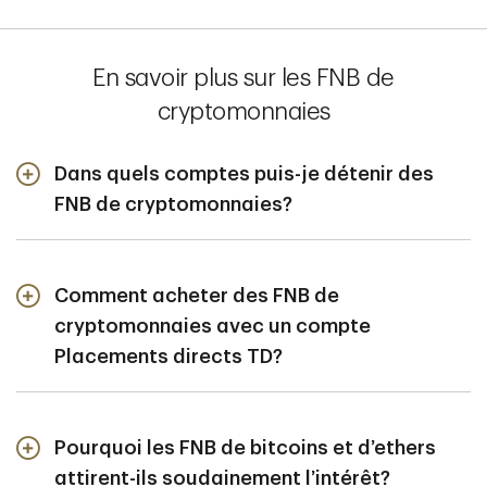
En savoir plus sur les FNB de
cryptomonnaies
Dans quels comptes puis-je détenir des
FNB de cryptomonnaies?
Les FNB de cryptomonnaies sont admissibles à l’achat
et à la vente dans tous les comptes proposés par
Placements directs TD, comme tous les autres FNB
Comment acheter des FNB de
classiques.
cryptomonnaies avec un compte
Placements directs TD?
Vous pouvez acheter et vendre des parts de FNB de
cryptomonnaies canadiens ou américains à partir d’un
compte Placements directs TD. Si vous n’avez pas de
Pourquoi les FNB de bitcoins et d’ethers
compte,
cliquez ici pour en ouvrir un
.Pour en savoir
attirent-ils soudainement l’intérêt?