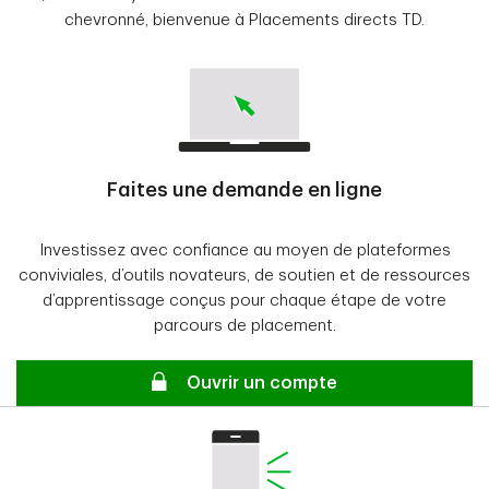
chevronné, bienvenue à Placements directs TD.
Éléments recommandés
Connexion : Connexion Internet haute vitesse
Système d’exploitation : Microsoft Windows 7 ou
Mac OS X 10.8
Faites une demande en ligne
Machine virtuelle Java : Java SE 7, mise à jour 21 ou
Investissez avec confiance au moyen de plateformes
version ultérieure
conviviales, d’outils novateurs, de soutien et de ressources
d’apprentissage conçus pour chaque étape de votre
Résolution de l’écran : 1366 x 768
parcours de placement.
Navigateur : Chrome, Firefox, Safari ou Edge
Sécurisé
Ouvrir un compte
Paramètres de navigateur : Témoins de session
permis (niveau de sécurité moyen), JavaScript
permis, Java