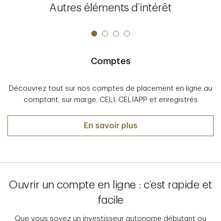
CourtierWeb
Autres éléments d’intérêt
Minimum
Connexion : Connexion Internet haute vitesse
Comptes
Système d’exploitation : Microsoft Windows XP ou
Découvrez tout sur nos comptes de placement en ligne au
Mac OS X
comptant, sur marge, CELI, CELIAPP et enregistrés
Machine virtuelle Java : Java SE 6, mise à jour 41 ou
version ultérieure
Comptes
En savoir plus
Résolution de l’écran : 1024 x 768
Navigateur : Chrome, Firefox, Safari ou Edge
Ouvrir un compte en ligne : c’est rapide et
Paramètres de navigateur : Témoins de session
permis (niveau de sécurité moyen), JavaScript
facile
activé, Java
Que vous soyez un investisseur autonome débutant ou