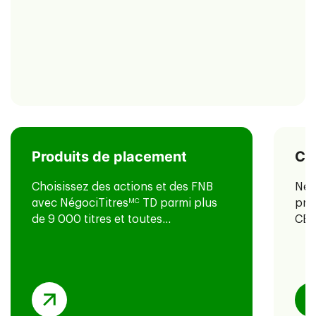
Produits de placement
Co
Choisissez des actions et des FNB
Nég
avec NégociTitres
MC
TD parmi plus
pri
de 9 000 titres et toutes...
CEL