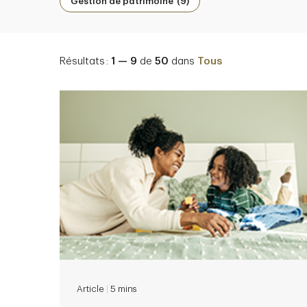
Gestion de patrimoine
(9)
Résultats :
1 — 9
de
50
dans
Tous
Article
|
5 mins