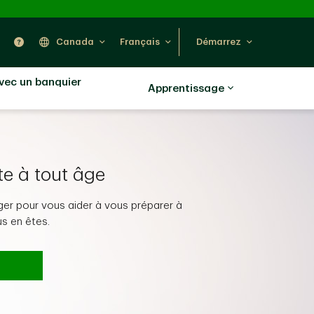
ercher
Nous trouver
Aide
Canada
Français
Démarrez
avec un banquier
Apprentissage
er un testament :
es simples à adopter
te à tout âge
ager pour vous aider à vous préparer à
ez connaître au moment de rédiger
 que vous pouvez utiliser pour vous
us en êtes.
tament.
iscale.