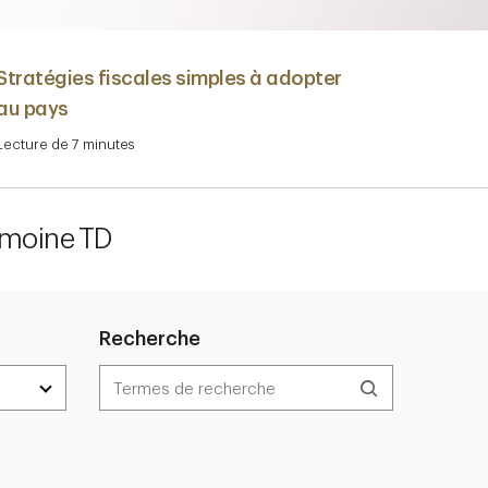
Stratégies fiscales simples à adopter
au pays
Lecture de 7 minutes
Navigate above to learn more
imoine TD
Recherche