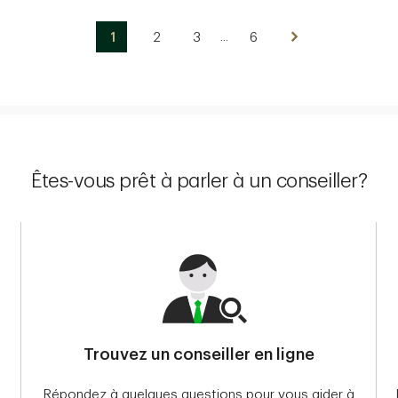
...
Voir les pages ignorées
1
2
3
6
Êtes-vous prêt à parler à un conseiller?
Trouvez un conseiller en ligne
Répondez à quelques questions pour vous aider à