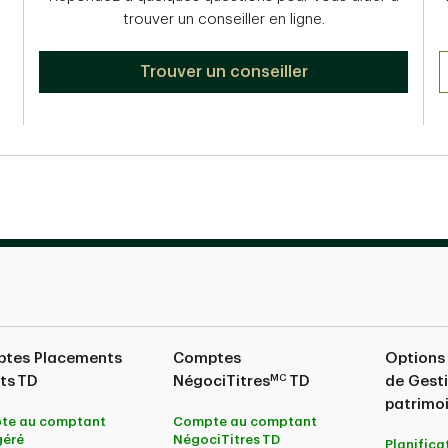
trouver un conseiller en ligne.
Trouver un conseiller
tes Placements
Comptes
Options
MC
ts TD
NégociTitres
TD
de Gest
patrimo
te au comptant
Compte au comptant
géré
NégociTitres TD
Planifica