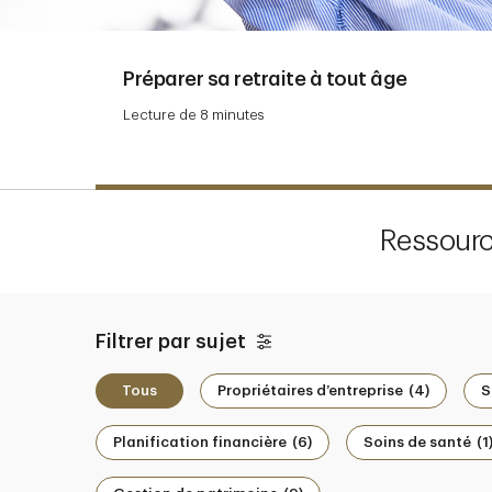
Préparer sa retraite à tout âge
Lecture de 8 minutes
Navigate above to learn more
Ressourc
Filtrer par sujet
Tous
Propriétaires d’entreprise
(4)
S
Planification financière
(6)
Soins de santé
(1