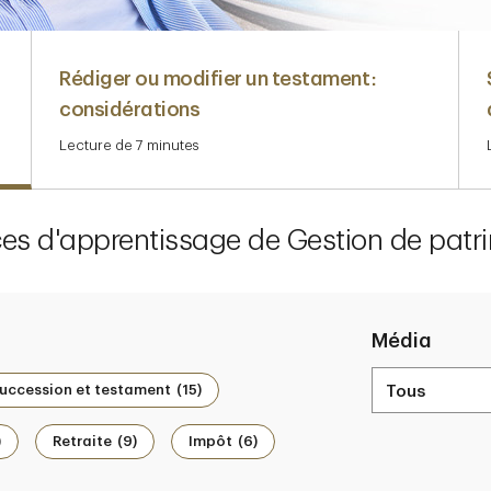
Rédiger ou modifier un testament :
considérations
Lecture de 7 minutes
Navigate above to learn more
es d'apprentissage de Gestion de patr
Média
uccession et testament
(15)
)
Retraite
(9)
Impôt
(6)