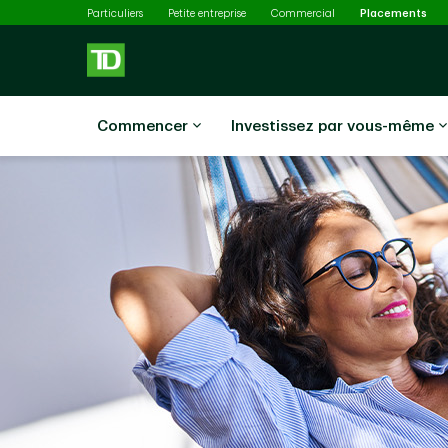
Sél
Passer au contenu principal
Particuliers
Petite entreprise
Commercial
Placements
Commencer
Investissez par vous-même