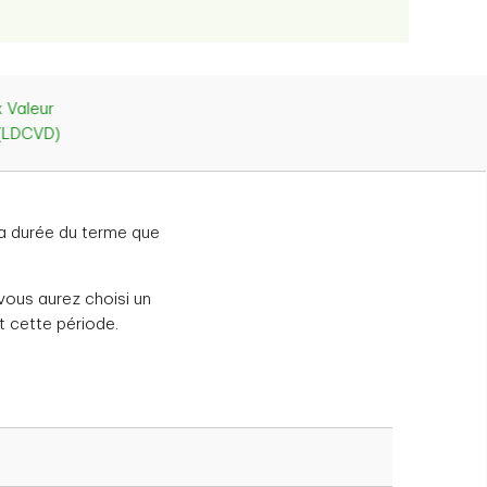
x Valeur
 (LDCVD)
la durée du terme que
e vous aurez choisi un
t cette période.