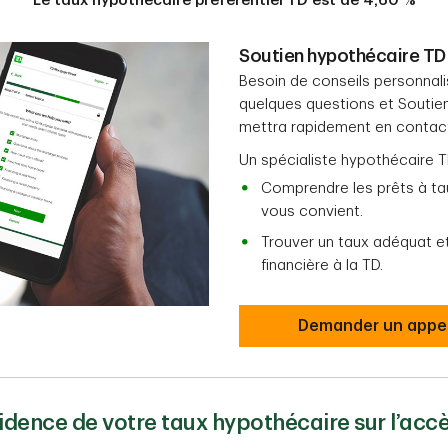
Le taux hypothécaire préférentiel TD est de
4,60
%
Soutien hypothécaire TD 
Besoin de conseils personnali
quelques questions et Soutie
mettra rapidement en contact
Un spécialiste hypothécaire T
Comprendre les prêts à taux
vous convient.
Trouver un taux adéquat et
financière à la TD.
Demander un appe
idence de votre taux hypothécaire sur l’accè