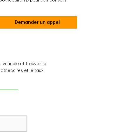
pothécaire TD pour des conseils
Demander un appel
 variable et trouvez le
pothécaires et le taux