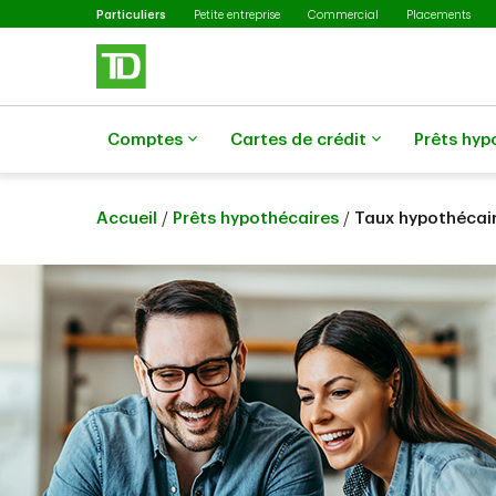
Sélectionné
Passer au contenu principal
Particuliers
Petite entreprise
Commercial
Placements
Comptes
Cartes de crédit
Prêts hyp
Accueil
/
Prêts hypothécaires
/
Taux hypothécai