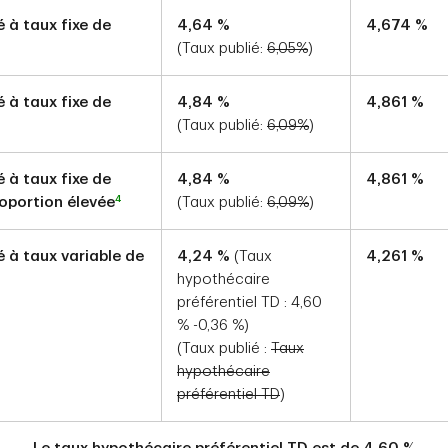
 à taux fixe de
4,64
%
4,674
%
(Taux publié:
6,05
%
)
 à taux fixe de
4,84
%
4,861
%
(Taux publié:
6,09
%
)
 à taux fixe de
4,84
%
4,861
%
4
roportion élevée
(Taux publié:
6,09
%
)
é à taux variable de
4,24
%
(Taux
4,261
%
hypothécaire
préférentiel TD :
4,60
%
-0,36
%)
(Taux publié :
Taux
hypothécaire
préférentiel TD
)