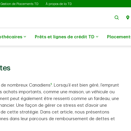
Gestion de Placements TD
À propos de la TD
Rech
othécaires
Prêts et lignes de crédit TD
Placement
tes
1
s de nombreux Canadiens
. Lorsqu’il est bien géré, l’emprunt
 des achats importants, comme une maison, un véhicule ou
ment peut également être ressenti comme un fardeau, une
nancier. Une façon de gérer ce stress est d’avoir une
de cette stratégie. Dans cet article, nous présentons
sonnes dans leur parcours de remboursement de dettes et