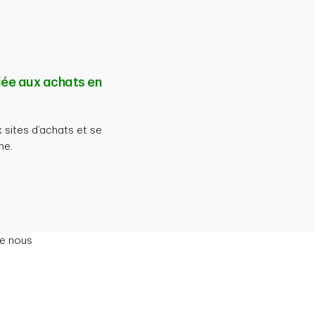
iée aux achats en
x sites d’achats et se
ne.
ue nous