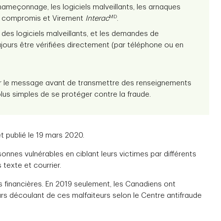
ameçonnage, les logiciels malveillants, les arnaques
MD
rise compromis et Virement
Interac
.
es logiciels malveillants, et les demandes de
ours être vérifiées directement (par téléphone ou en
ier le message avant de transmettre des renseignements
plus simples de se protéger contre la fraude.
et publié le 19 mars 2020.
onnes vulnérables en ciblant leurs victimes par différents
texte et courrier.
s financières. En 2019 seulement, les Canadiens ont
ars découlant de ces malfaiteurs selon le Centre antifraude