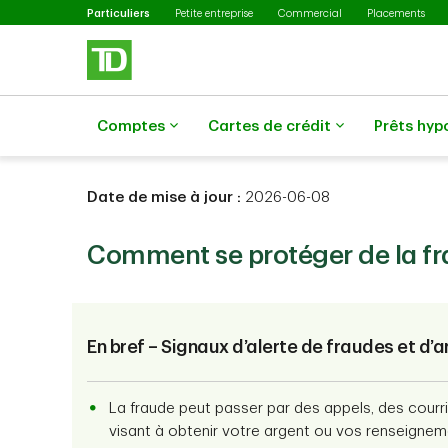
Sélectionné
Passer au contenu principal
Particuliers
Petite entreprise
Commercial
Placements
Comptes
Cartes de crédit
Prêts hyp
Date de mise à jour :
2026-06-08
Comment se protéger de la f
En bref – Signaux d’alerte de fraudes et d
La fraude peut passer par des appels, des cou
visant à obtenir votre argent ou vos renseignem