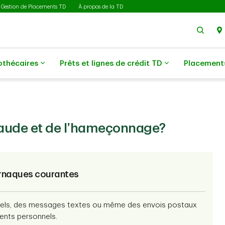
Gestion de Placements TD
À propos de la TD
Rech
othécaires
Prêts et lignes de crédit TD
Placement
raude et de l’hameçonnage?
’arnaques courantes
rriels, des messages textes ou même des envois postaux
ents personnels.