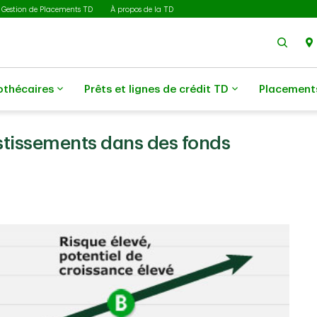
Gestion de Placements TD
À propos de la TD
Rech
othécaires
Prêts et lignes de crédit TD
Placement
stissements dans des fonds