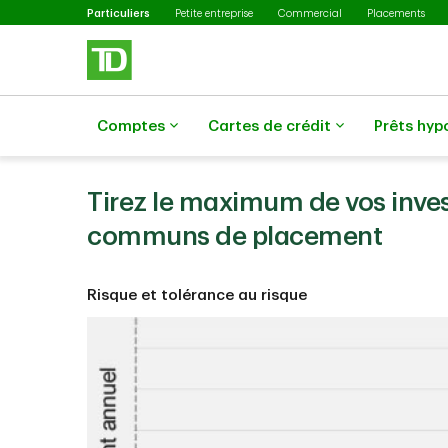
Sélectionné
Passer au contenu principal
Particuliers
Petite entreprise
Commercial
Placements
Comptes
Cartes de crédit
Prêts hyp
Tirez le maximum de vos inve
communs de placement
Risque et tolérance au risque