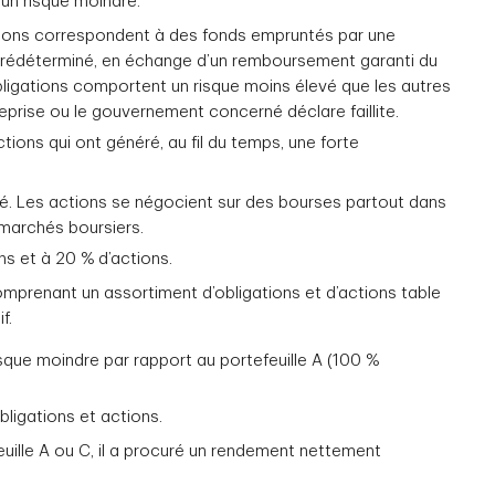
 un risque moindre.
gations correspondent à des fonds empruntés par une
 prédéterminé, en échange d’un remboursement garanti du
obligations comportent un risque moins élevé que les autres
treprise ou le gouvernement concerné déclare faillite.
ions qui ont généré, au fil du temps, une forte
été. Les actions se négocient sur des bourses partout dans
 marchés boursiers.
ns et à 20 % d’actions.
prenant un assortiment d’obligations et d’actions table
f.
isque moindre par rapport au portefeuille A (100 %
bligations et actions.
uille A ou C, il a procuré un rendement nettement