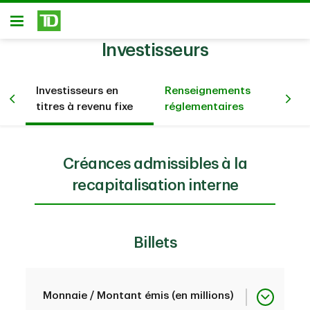
Passer au contenu principal
Ouvert
Investisseurs
sur
Investisseurs en
Renseignements
Co
titres à revenu fixe
réglementaires
no
Créances admissibles à la
recapitalisation interne
Billets
Monnaie / Montant émis (en millions)