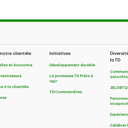
notre clientèle
Initiatives
Diversit
la TD
lles et économie
Développement durable
Communa
nvestisseurs
La promesse TD Prêts à
autochto
agir
e à la clientèle
2ELGBTQ
TD Commandites
ères
Personne
incapaci
Expérienc
Célébrer