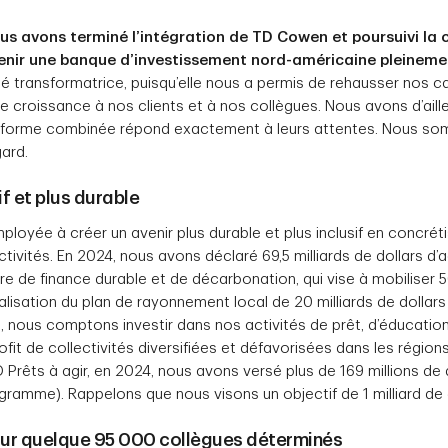
us avons terminé l’intégration de TD Cowen et poursuivi la 
venir une banque d’investissement nord-américaine pleineme
té transformatrice, puisqu’elle nous a permis de rehausser nos ca
croissance à nos clients et à nos collègues. Nous avons d’aill
plateforme combinée répond exactement à leurs attentes. Nous s
gard.
if et plus durable
ployée à créer un avenir plus durable et plus inclusif en concrétis
ectivités. En 2024, nous avons déclaré 69,5 milliards de dollars 
e de finance durable et de décarbonation, qui vise à mobiliser 50
éalisation du plan de rayonnement local de 20 milliards de doll
 nous comptons investir dans nos activités de prêt, d’éducation 
fit de collectivités diversifiées et défavorisées dans les région
Prêts à agir, en 2024, nous avons versé plus de 169 millions de d
ogramme). Rappelons que nous visons un objectif de 1 milliard de 
sur quelque 95 000 collègues déterminés