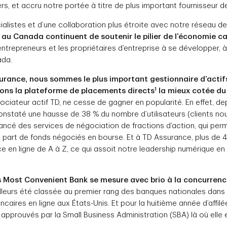
ers, et accru notre portée à titre de plus important fournisseur 
alistes et d’une collaboration plus étroite avec notre réseau d
 au Canada continuent de soutenir le pilier de l’économie 
 entrepreneurs et les propriétaires d’entreprise à se développer, à
ada.
rance, nous sommes le plus important gestionnaire d’actifs 
1
tons la plateforme de placements directs
la mieux cotée du
ociateur actif TD, ne cesse de gagner en popularité. En effet, 
constaté une hausse de 38 % du nombre d’utilisateurs (clients no
ncé des services de négociation de fractions d’action, qui perm
e part de fonds négociés en bourse. Et à TD Assurance, plus de 
 en ligne de A à Z, ce qui assoit notre leadership numérique en
s Most Convenient Bank se mesure avec brio à la concurren
illeurs été classée au premier rang des banques nationales dans 
ncaires en ligne aux États-Unis. Et pour la huitième année d’affil
approuvés par la Small Business Administration (SBA) là où elle