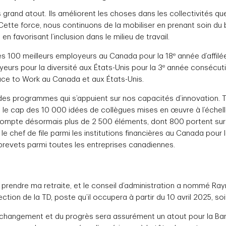
 grand atout. Ils améliorent les choses dans les collectivités qu
. Cette force, nous continuons de la mobiliser en prenant soin du
en favorisant l’inclusion dans le milieu de travail.
e
es 100 meilleurs employeurs au Canada pour la 18
année d’affilé
e
eurs pour la diversité aux États-Unis pour la 3
année consécutiv
Place to Work au Canada et aux États-Unis.
des programmes qui s’appuient sur nos capacités d’innovation. 
hi le cap des 10 000 idées de collègues mises en œuvre à l’échell
compte désormais plus de 2 500 éléments, dont 800 portent sur l’i
t le chef de file parmi les institutions financières au Canada po
brevets parmi toutes les entreprises canadiennes.
ais prendre ma retraite, et le conseil d’administration a nommé
ction de la TD, poste qu’il occupera à partir du 10 avril 2025, so
 changement et du progrès sera assurément un atout pour la Ba