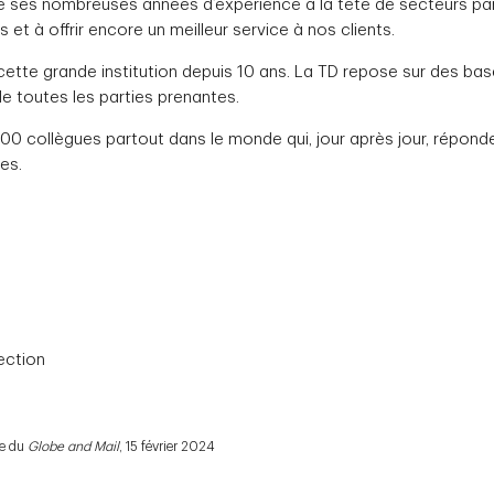
i de ses nombreuses années d’expérience à la tête de secteurs pa
s et à offrir encore un meilleur service à nos clients.
 cette grande institution depuis 10 ans. La TD repose sur des base
e toutes les parties prenantes.
00 collègues partout dans le monde qui, jour après jour, répond
es.
ection
ne du
Globe and Mail
, 15 février 2024