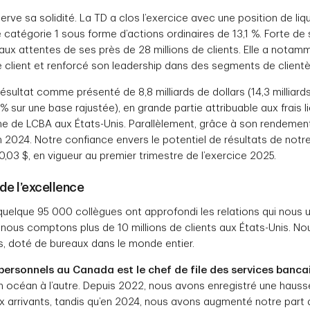
erve sa solidité. La TD a clos l’exercice avec une position de liqu
e catégorie 1 sous forme d’actions ordinaires de 13,1 %. Forte de
 aux attentes de ses près de 28 millions de clients. Elle a notam
 client et renforcé son leadership dans des segments de clientèl
résultat comme présenté de 8,8 milliards de dollars (14,3 milliard
 sur une base rajustée), en grande partie attribuable aux frais li
e de LCBA aux États-Unis. Parallèlement, grâce à son rendement e
n 2024. Notre confiance envers le potentiel de résultats de notr
,03 $, en vigueur au premier trimestre de l’exercice 2025.
 de l’excellence
quelque 95 000 collègues ont approfondi les relations qui nous 
 nous comptons plus de 10 millions de clients aux États-Unis. 
s, doté de bureaux dans le monde entier.
personnels au Canada est le chef de file des services banca
un océan à l’autre. Depuis 2022, nous avons enregistré une hau
 arrivants, tandis qu’en 2024, nous avons augmenté notre part 