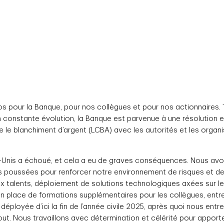
os pour la Banque, pour nos collègues et pour nos actionnaires
nstante évolution, la Banque est parvenue à une résolution en 
re le blanchiment d’argent (LCBA) avec les autorités et les org
nis a échoué, et cela a eu de graves conséquences. Nous avons
oussées pour renforcer notre environnement de risques et de c
x talents, déploiement de solutions technologiques axées sur le
n place de formations supplémentaires pour les collègues, entre
éployée d’ici la fin de l’année civile 2025, après quoi nous entr
tout. Nous travaillons avec détermination et célérité pour appor