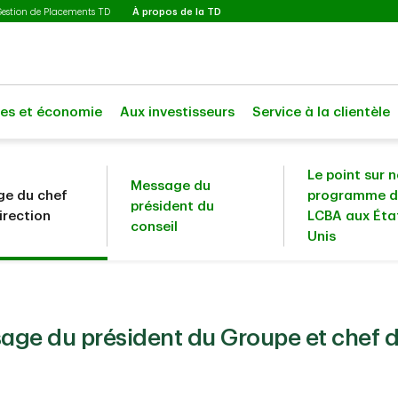
Sélectionné
Gestion de Placements TD
À propos de la TD
les et économie
Aux investisseurs
Service à la clientèle
Le point sur 
Message du
e du chef
programme d
président du
irection
LCBA aux Éta
conseil
Unis
age du président du Groupe et chef de