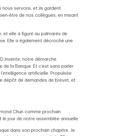
e nous servons, et ils gardent
 bien-être de nos collègues, en misant
e, et elle a figuré au palmarès de
e. Elle a également décroché une
TD invente, notre démarche
e de la Banque. Et c’est sans parler
ntelligence artificielle. Propulsée
ur le dépôt de demandes de brevet, et
 Raymond Chun comme prochain
it le jour de notre assemblée annuelle.
nque dans son prochain chapitre. Je