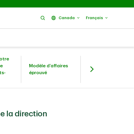
Rechercher
Canada
Français
notre
e
Modèle d’affaires
Axés sur des
ts-
éprouvé
objectifs
 la direction