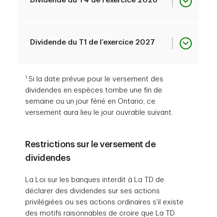
Dividende du T4 de l’exercice 2026
1
Date de paiement
janvier 31, 2026
Date d’inscription
avril 09, 2026
Date ex-dividende
juillet 10, 2026
Date de déclaration
août 27, 2026
Dividende du T1 de l’exercice 2027
1
Si la date prévue pour le versement des
1
Date de paiement
avril 30, 2026
Date d’inscription
juillet 10, 2026
Date ex-dividende
octobre 09, 2026
Date de déclaration
décembre 03, 2026
dividendes en espèces tombe une fin de
semaine ou un jour férié en Ontario, ce
versement aura lieu le jour ouvrable suivant.
1
Date de paiement
juillet 31, 2026
Date d’inscription
octobre 09, 2026
Date ex-dividende
janvier 08, 2027
Restrictions sur le versement de
dividendes
1
Date de paiement
octobre 31, 2026
Date d’inscription
janvier 08, 2027
La Loi sur les banques interdit à La TD de
déclarer des dividendes sur ses actions
privilégiées ou ses actions ordinaires s'il existe
1
Date de paiement
janvier 31, 2027
des motifs raisonnables de croire que La TD