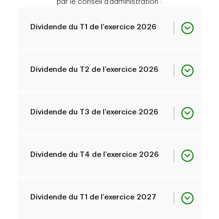
par le conseil d'administration :
Dividende du T1 de l’exercice 2026
Date de déclaration
décembre 04, 2025
Dividende du T2 de l’exercice 2026
Date ex-dividende
janvier 09, 2026
Date de déclaration
février 26, 2026
Dividende du T3 de l’exercice 2026
Date d’inscription
janvier 09, 2026
Date ex-dividende
avril 09, 2026
Date de déclaration
mai 28, 2026
Dividende du T4 de l’exercice 2026
1
Date de paiement
janvier 31, 2026
Date d’inscription
avril 09, 2026
Date ex-dividende
juillet 10, 2026
Date de déclaration
août 27, 2026
Dividende du T1 de l’exercice 2027