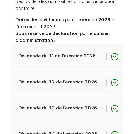
des dividendes admissibles à moins d'indication
contraire.
Dates des dividendes pour l'exercice 2026 et
l'exercice T1 2027
Sous réserve de déclaration par le conseil
d'administration :
Dividende du T1 de l’exercice 2026
Date de déclaration
décembre 04, 2025
Dividende du T2 de l’exercice 2026
Date ex-dividende
janvier 09, 2026
Date de déclaration
février 26, 2026
Dividende du T3 de l’exercice 2026
Date d’inscription
janvier 09, 2026
Date ex-dividende
avril 09, 2026
Date de déclaration
mai 28, 2026