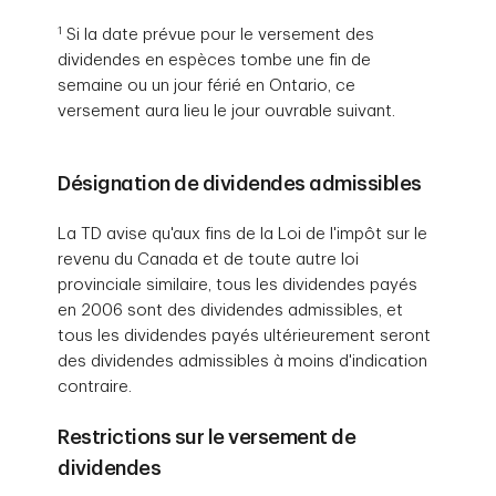
Dividendes déclarés
1,08 $ par action
1
Si la date prévue pour le versement des
1
Date de paiement
avril 30, 2026
Date d’inscription
juillet 10, 2026
Date ex-dividende
octobre 09, 2026
Date de déclaration
décembre 03, 2026
dividendes en espèces tombe une fin de
semaine ou un jour férié en Ontario, ce
versement aura lieu le jour ouvrable suivant.
Décote du régime
-
Dividendes déclarés
1,08 $ par action
1
Date de paiement
juillet 31, 2026
Date d’inscription
octobre 09, 2026
Date ex-dividende
janvier 08, 2027
de réinvestissement
des dividendes
Désignation de dividendes admissibles
Décote du régime
-
Dividendes déclarés
1,12 $ par action
1
Date de paiement
octobre 31, 2026
Date d’inscription
janvier 08, 2027
La TD avise qu'aux fins de la Loi de l'impôt sur le
de réinvestissement
revenu du Canada et de toute autre loi
des dividendes
provinciale similaire, tous les dividendes payés
en 2006 sont des dividendes admissibles, et
Décote du régime
-
Dividendes déclarés
-
1
Date de paiement
janvier 31, 2027
tous les dividendes payés ultérieurement seront
de réinvestissement
des dividendes admissibles à moins d'indication
des dividendes
contraire.
Décote du régime
-
Dividendes déclarés
-
Restrictions sur le versement de
de réinvestissement
des dividendes
dividendes