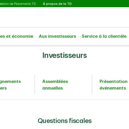
Sélectionné
Gestion de Placements TD
À propos de la TD
les et économie
Aux investisseurs
Service à la clientèle
Investisseurs
ignements
Assemblées
Présentation 
iers
annuelles
événements
Questions fiscales