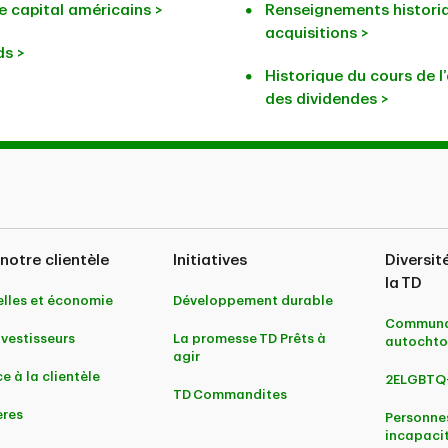
e capital américains >
Renseignements historiq
acquisitions >
ds >
Historique du cours de l
des dividendes >
notre clientèle
Initiatives
Diversit
la TD
lles et économie
Développement durable
Communa
nvestisseurs
La promesse TD Prêts à
autochto
agir
e à la clientèle
2ELGBTQ
TD Commandites
ères
Personne
incapaci