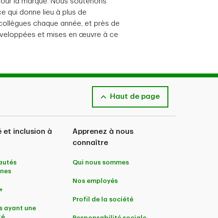
 pour la marque. Nous soutenons
 ce qui donne lieu à plus de
collègues chaque année, et près de
développées et mises en œuvre à ce
Haut de page
é et inclusion à
Apprenez à nous
connaître
utés
Qui nous sommes
nes
Nos employés
+
Profil de la société
s ayant une
té
Responsabilité sociale