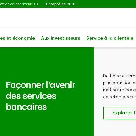
Sélectionné
Gestion de Placements TD
À propos de la TD
les et économie
Aux investisseurs
Service à la clientèle
De l'idée au br
Façonner l'avenir
plus pour nos cl
met notre écosy
des services
de retombées 
bancaires
Explorer 