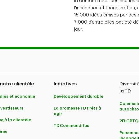
la conformité et des risques
l'incubation et l'accélération,
15 000 idées émises par des 
7 000 d'entre elles ont été 
jour.
notre clientèle
Initiatives
Diversit
la TD
lles et économie
Développement durable
Communa
nvestisseurs
La promesse TD Prêts à
autochto
agir
e à la clientèle
2ELGBTQ
TD Commandites
ères
Personne
incapaci