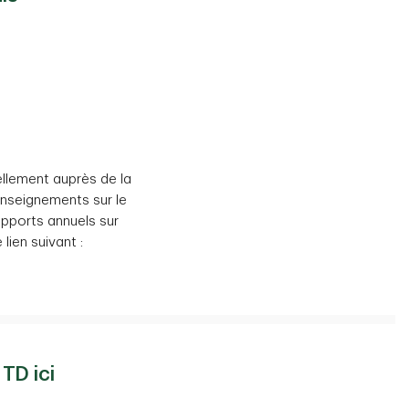
llement auprès de la
enseignements sur le
apports annuels sur
lien suivant :
TD ici