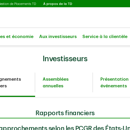
Sélectionné
Gestion de Placements TD
À propos de la TD
les et économie
Aux investisseurs
Service à la clientèle
Investisseurs
ignements
Assemblées
Présentation 
iers
annuelles
événements
Rapports financiers
approchements selon les PCGR des États-Un