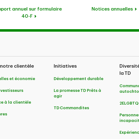
port annuel sur formulaire
Notices annuelles
40-F
notre clientèle
Initiatives
Diversit
la TD
lles et économie
Développement durable
Communa
nvestisseurs
La promesse TD Prêts à
autochto
agir
e à la clientèle
2ELGBTQ
TD Commandites
ères
Personne
incapaci
Expérienc