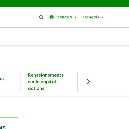
Rechercher
Canada
Français
Renseignements
et
Investisseurs en
sur le capital-
titres à revenu fixe
actions
is