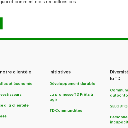
communiquer avec le Centre de conseils, Assurances générales a
rquoi et comment nous recueillons ces
1-866-361-2311
(autres, assurances générales)
on, divulgation et protection de vos renseignements pe
notre clientèle
Initiatives
Diversit
la TD
lles et économie
Développement durable
Communa
nvestisseurs
La promesse TD Prêts à
autochto
agir
e à la clientèle
2ELGBTQ
TD Commandites
ères
Personne
incapaci