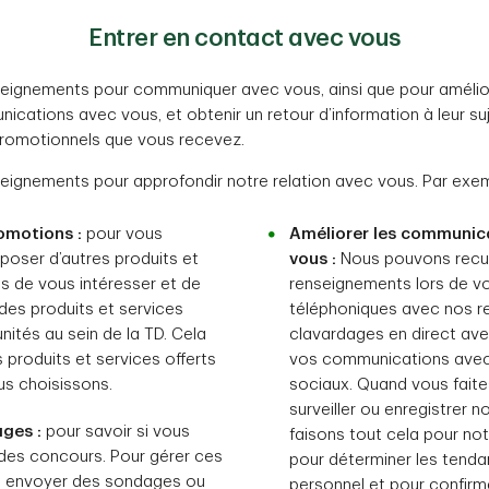
Entrer en contact avec vous
seignements pour communiquer avec vous, ainsi que pour amélio
ications avec vous, et obtenir un retour d’information à leur s
promotionnels que vous recevez.
seignements pour approfondir notre relation avec vous. Par exem
omotions :
pour vous
Améliorer les communica
poser d’autres produits et
vous :
Nous pouvons recueil
s de vous intéresser et de
renseignements lors de v
des produits et services
téléphoniques avec nos r
unités au sein de la TD. Cela
clavardages en direct av
 produits et services offerts
vos communications avec
us choisissons.
sociaux. Quand vous fait
surveiller ou enregistrer 
ges :
pour savoir si vous
faisons tout cela pour not
 des concours. Pour gérer ces
pour déterminer les tenda
s envoyer des sondages ou
personnel et pour confirm