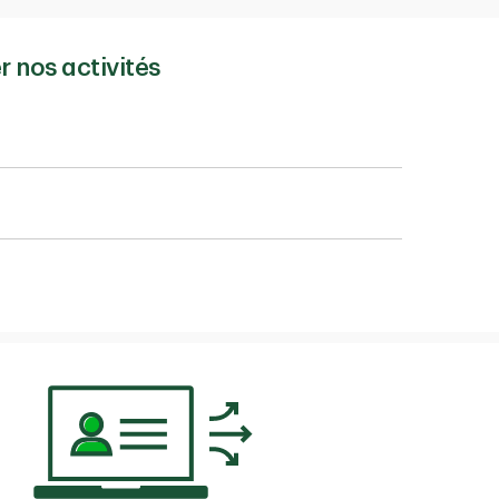
r nos activités
 :
oi l’autorise) pour :
érifications des antécédents de crédit ou si vous