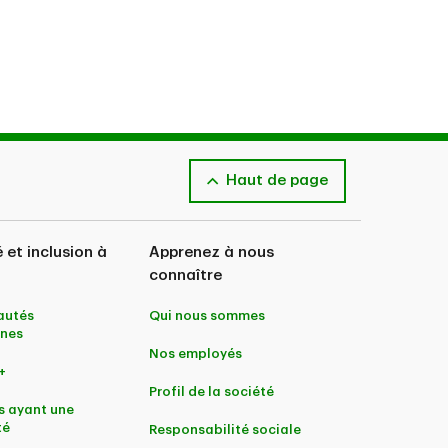
u
1-877-777-7136
(étudiants
rsonnels
Haut de page
é et inclusion à
Apprenez à nous
connaître
utés
Qui nous sommes
nes
Nos employés
+
Profil de la société
s ayant une
té
Responsabilité sociale