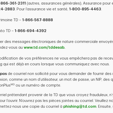
-866-361-2311
(autres, assurances générales); Assurance pour 
24-2883
. Pour l’assurance vie et santé,
1-800-895-4463
.
rimoine TD –
1-866-567-8888
uto TD –
1-866-694-4392
er des messages électroniques de nature commerciale envoyés
ndez-vous au
www.td.com/tddesab.
modification de vos préférences ne vous empêchera pas de recev
 qui est déjà en cours lorsque vous communiquez avec nous.
pas
de courriel non sollicité pour vous demander de fournir de
on, comme un nom d’utilisateur, un mot de passe, un NIP, des 
MD
ionPlus
ou un numéro de compte.
rriel prétendant provenir de la TD que vous croyez frauduleux, n
our l’ouvrir. N’ouvrez pas les pièces jointes au courriel. Veuillez 
ettez-nous une copie du courriel à
phishing@td.com
. Ensuite,