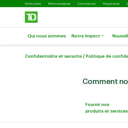
Passer au contenu principal
Particuliers
Petite entreprise
Commercial
Placements
Qui nous sommes
Notre Impact
Nouvel
Confidentialite et securite
/
Politique de confide
Comment nous
Fournir nos
produits et services