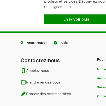
souhaitez retirer votre consentement, veuillez 
produits et services. Découvrez pou
universitaires/diplômés et professionnels) ou au
renseignements.
Collecte, communicati
En savoir plus
Nous trouver
Aide
Contactez-nous
Pour 
Nouve
Appelez-nous
Aux i
Prendre rendez-vous
Servic
Donnez des commentaires
Carri