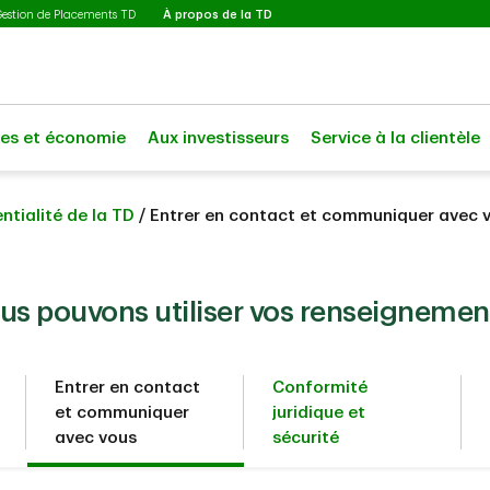
Sélectionné
Gestion de Placements TD
À propos de la TD
les et économie
Aux investisseurs
Service à la clientèle
ntialité de la TD
/ Entrer en contact et communiquer avec 
 pouvons utiliser vos renseignemen
Entrer en contact
Conformité
et communiquer
juridique et
avec vous
sécurité