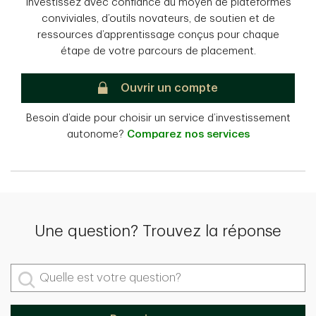
Investissez avec confiance au moyen de plateformes
conviviales, d’outils novateurs, de soutien et de
ressources d’apprentissage conçus pour chaque
étape de votre parcours de placement.
Placements directs TD
Ouvrir un compte
Besoin d’aide pour choisir un service d’investissement
autonome?
Comparez nos services
Une question? Trouvez la réponse
Quelle est votre question?