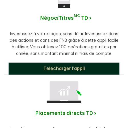
MC
NégociTitres
TD
Investissez à votre façon, sans délai. Investissez dans
des actions et dans des FNB grâce à cette appli facile
à utiliser. Vous obtenez 100 opérations gratuites par
année, sans montant minimal ni frais de compte.
NégociTitres TD
Télécharger l’appli
Placements directs TD