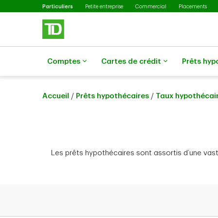
Sélectionné
Passer au contenu principal
Particuliers
Petite entreprise
Commercial
Placements
Comptes
Cartes de crédit
Prêts hyp
Accueil
/
Prêts hypothécaires
/
Taux hypothécai
Les prêts hypothécaires sont assortis d’une vast