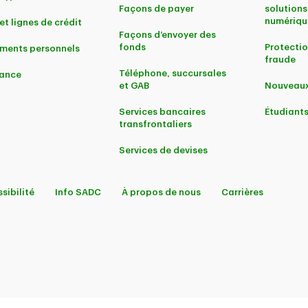
Façons de payer
solutions
numériqu
et lignes de crédit
Façons d’envoyer des
fonds
Protectio
ments personnels
fraude
Téléphone, succursales
ance
et GAB
Nouveaux
Services bancaires
Étudiant
transfrontaliers
Services de devises
sibilité
Info SADC
À propos de nous
Carrières