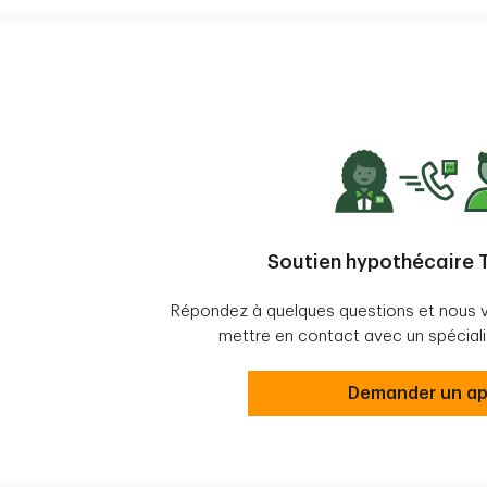
Soutien hypothécaire T
Répondez à quelques questions et nous 
mettre en contact avec un spéciali
contact us
Demander un ap