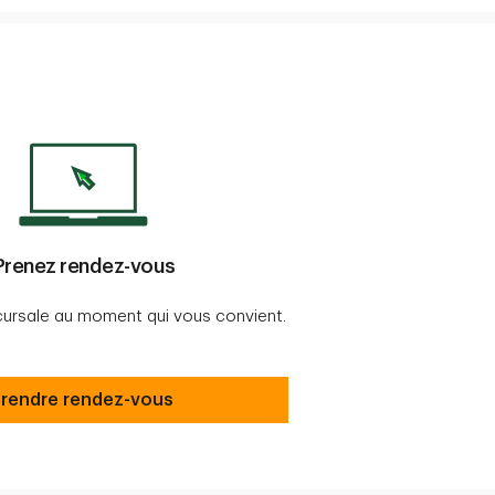
Prenez rendez-vous
ursale au moment qui vous convient.
rendre rendez-vous
rendre rendez-vous