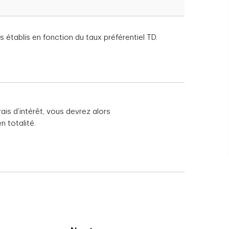
érentiel TD
 hausse des taux
intérêt, vous devrez
s établis en fonction du taux préférentiel TD.
u rembourser le prêt
r anticipation
apital initial de
prêt en un prêt
fois l’an, sans frais.
rais d’intérêt, vous devrez alors
 totalité.
 frais.
te quelle date. Des
prêt selon l’année de