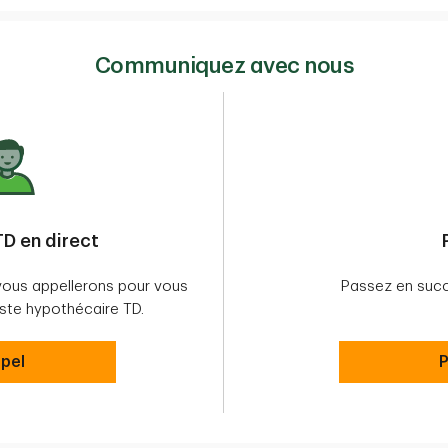
Communiquez avec nous
D en direct
vous appellerons pour vous
Passez en succ
ste hypothécaire TD.
pel
P
P