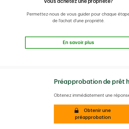
Vous achetez une propriété?
Permettez-nous de vous guider pour chaque étap
de l'achat d'une propriété.
Vous achetez une propriété?
En savoir plus
Préapprobation de prêt 
Obtenez immédiatement une réponse 
Sécurisé- Préappro
Obtenir une
préapprobation