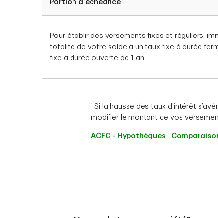
Portion à échéance
et la période restante 
grande proportion du 
augmente, une plus gr
d’intérêt s’avère tell
Pour établir des versements fixes et réguliers, im
alors modifier le mo
totalité de votre solde à un taux fixe à durée fer
en totalité.
Vous pouvez augme
fixe à durée ouverte de 1 an.
concurrence de 100
Vous pouvez aussi blo
pendant la durée du
hypothécaire à taux f
1
Si la hausse des taux d’intérêt s’avè
modifier le montant de vos versement
Une fois l’an, vou
ACFC - Hypothéques
Comparaison
Vous pouvez effect
frais administrati
la quittance :
Année 1 = 500 $
Année 2 = 250 $
Année 3, 4 ou 5 = A