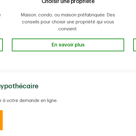
Choisir une propriété
e
Maison, condo, ou maison préfabriquée. Des
conseils pour choisir une propriété qui vous
convient.
-En savoir plus
Choisir une propriété -En savoir pl
En savoir plus
hypothécaire
à votre demande en ligne.
bation de prêt hypothécaire